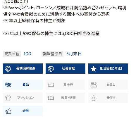
（200株以上）
※Pontaポイント、ローソン／成城石井商品詰め合わせセット、環境
保全や社会貢献のために活動する団体への寄付から選択
※1年以上継続保有の株主が対象
※5年以上継続保有の株主には3,000円相当を進呈
100
3月末日
売買単位
割当基準日
長期保有優遇
社会貢献
割当回数：年1回
食品
食事券
暮らし
ファッション
教養・娯楽
乗り物
金券