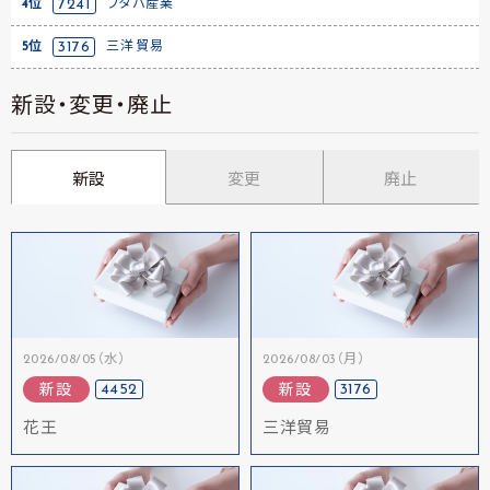
4位
7241
フタバ産業
5位
3176
三洋貿易
新設・変更・廃止
新設
変更
廃止
2026/08/05（水）
2026/08/03（月）
4452
3176
新設
新設
花王
三洋貿易