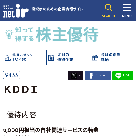
投資家のための
企業情報サイト
SEARCH
MENU
注目の
今月の割当
銘柄ランキング
TOP 50
優待企業
銘柄
9433
X
facebook
LINE
ＫＤＤＩ
優待内容
2,000円相当の自社関連サービスの特典