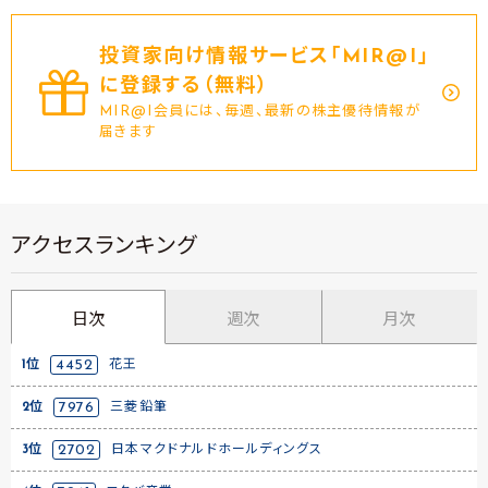
投資家向け情報サービス｢MIR@I｣
に登録する（無料）
MIR@I会員には、毎週、最新の株主優待情報が
届きます
アクセスランキング
日次
週次
月次
1位
4452
花王
2位
7976
三菱鉛筆
3位
2702
日本マクドナルドホールディングス