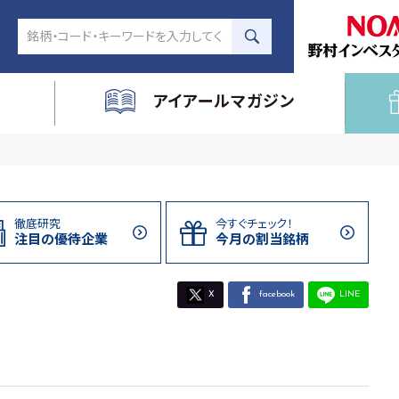
アイアールマガジン
徹底研究
今すぐチェック！
注目の
優待企業
今月の割当
銘柄
X
facebook
LINE