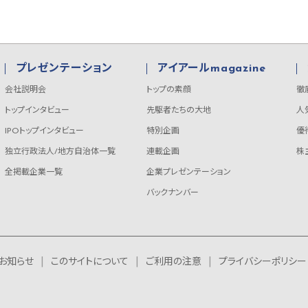
プレゼンテーション
アイアールmagazine
会社説明会
トップの素顔
徹
トップインタビュー
先駆者たちの大地
人
IPOトップインタビュー
特別企画
優
独立行政法人/地方自治体一覧
連載企画
株
全掲載企業一覧
企業プレゼンテーション
バックナンバー
お知らせ
このサイトについて
ご利用の注意
プライバシーポリシー