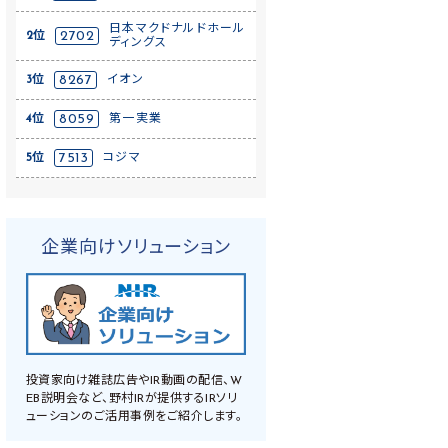
日本マクドナルドホール
2位
2702
ディングス
3位
8267
イオン
4位
8059
第一実業
5位
7513
コジマ
企業向けソリューション
投資家向け雑誌広告やIR動画の配信、W
EB説明会など、野村IRが提供するIRソリ
ューションのご活用事例をご紹介します。