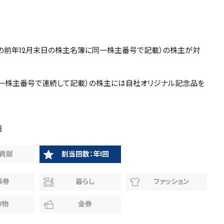
の前年12月末日の株主名簿に同一株主番号で記載）の株主が対
同一株主番号で連続して記載）の株主には自社オリジナル記念品を
日
貢献
割当回数：年1回
事券
暮らし
ファッション
り物
金券