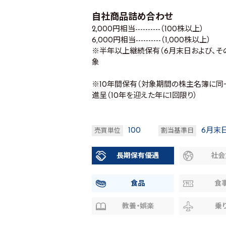
自社商品詰め合わせ
2,000円相当----------（100株以上）
6,000円相当----------（1,000株以上）
※半年以上継続保有（6月末日および、そ
象
※10年間保有（対象期間の株主名簿に
進呈（10年を迎えた年に1回限り）
100
6月末
売買単位
割当基準日
長期保有優遇
社会
食品
食
教養・娯楽
乗