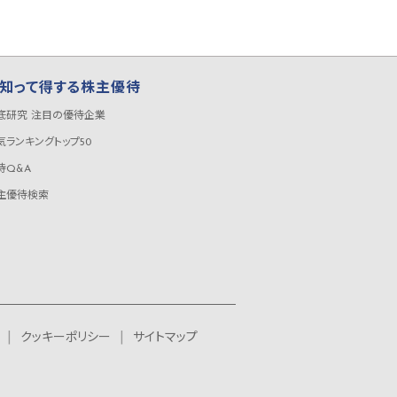
知って得する株主優待
底研究 注目の優待企業
気ランキングトップ50
待Q&A
主優待検索
クッキーポリシー
サイトマップ