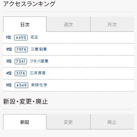
アクセスランキング
日次
週次
月次
1位
4452
花王
2位
7976
三菱鉛筆
3位
7241
フタバ産業
4位
3176
三洋貿易
5位
4549
栄研化学
新設・変更・廃止
新設
変更
廃止