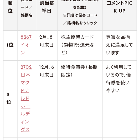
証券コ
株数で取得できる内容
順
割当基
コメントPIC
ード／
を記載）
位
準日
K UP
銘柄名
※詳細は証券コード
／銘柄名をクリック
8267
2月、8
株主優待カード
豊富な品揃
1位
イオ
月末日
（買物1％還元な
えに満足して
ン
ど）
います
2702
12月、6
優待食事券（長期
よく利用して
日本
月末日
限定）
いるので、優
マク
待券を使い
ドナ
やすい
2
ルド
位
ホー
ルデ
ィン
グス