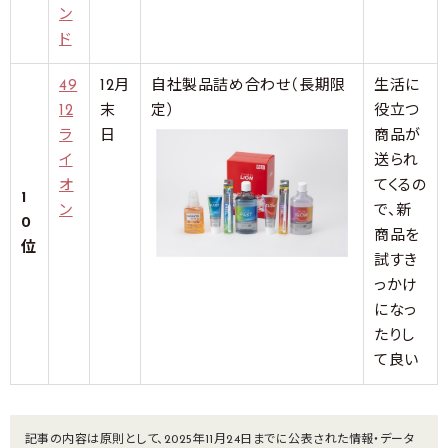
ン
ド
49
12月
自社製品詰め合わせ（長期限
生活に
12
末
定）
役立つ
ラ
日
商品が
イ
送られ
オ
てくるの
1
ン
で、新
0
商品を
位
試すき
っかけ
になっ
たりし
て良い
記事の内容は原則として、2025年11月24日までに公表された情報・データ