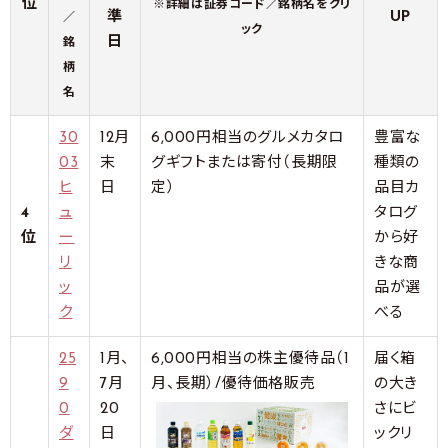
位
※詳細は証券コード／銘柄名をクリ
準
UP
／
ック
日
銘
柄
名
30
12月
6,000円相当のグルメカタロ
豊富な
03
末
グギフトまたは寄付（長期限
種類の
ヒ
日
定）
品目カ
4
ュ
タログ
位
ー
から好
リ
きな商
ッ
品が選
ク
べる
25
1月、
6,000円相当の株主優待品（1
届く箱
9
7月
月、長期）/優待価格販売
の大き
0
20
さにビ
ダ
日
ックリ