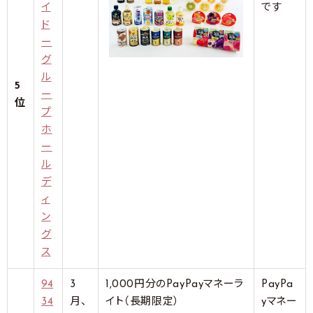
イ
です
ド
ー
グ
ル
5
ー
位
プ
ホ
ー
ル
デ
ィ
ン
グ
ス
94
3
1,000円分のPayPayマネーラ
PayPa
34
月、
イト（長期限定）
yマネー