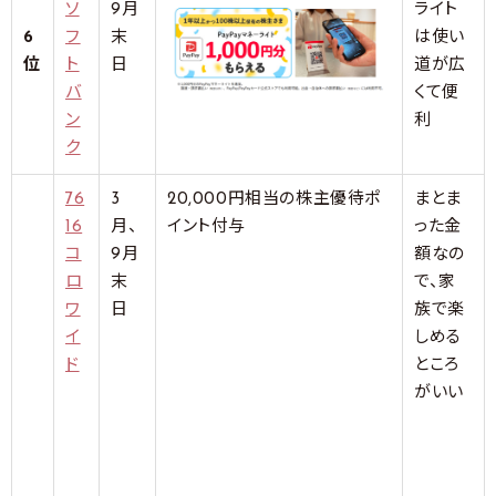
ソ
9月
ライト
6
フ
末
は使い
位
ト
日
道が広
バ
くて便
ン
利
ク
76
3
20,000円相当の株主優待ポ
まとま
16
月、
イント付与
った金
コ
9月
額なの
ロ
末
で、家
ワ
日
族で楽
イ
しめる
ド
ところ
がいい