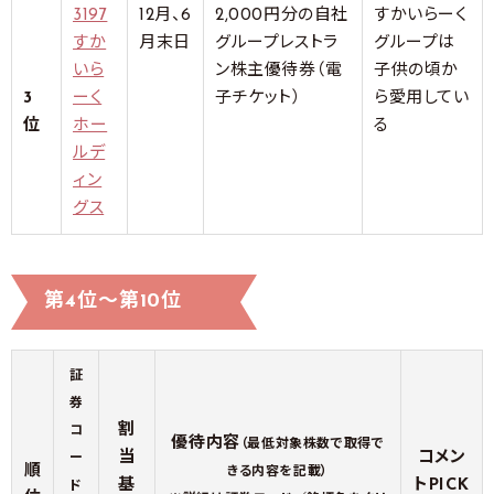
3197
12月、6
2,000円分の自社
すかいらーく
すか
月末日
グループレストラ
グループは
いら
ン株主優待券（電
子供の頃か
3
ーく
子チケット）
ら愛用してい
位
ホー
る
ルデ
ィン
グス
第4位～第10位
証
券
割
コ
優待内容
（最低対象株数で取得で
当
コメン
ー
順
きる内容を記載）
基
トPICK
ド