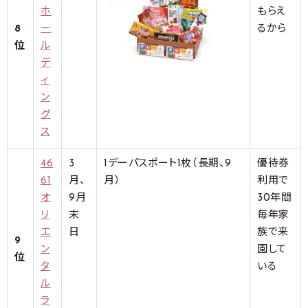
ホ
もらえ
8
ー
るから
位
ル
デ
ィ
ン
グ
ス
46
3
1デーパスポート1枚（長期、9
優待券
61
月、
月）
利用で
オ
9月
30年間
リ
末
毎年家
エ
日
族で来
9
ン
園して
位
タ
いる
ル
ラ