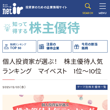
投資家のための
企業情報サイト
SEARCH
MENU
注目の
今月の割当
銘柄ランキング
TOP 50
優待企業
銘柄
個人投資家が選ぶ！ 株主優待人気
ランキング マイベスト 1位～10位
2025/12/03（水）
テーマ別株主優待一覧