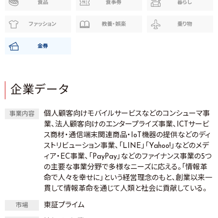
食品
食事券
暮らし
ファッション
教養・娯楽
乗り物
金券
企業データ
個人顧客向けモバイルサービスなどのコンシューマ事
事業内容
業、法人顧客向けのエンタープライズ事業、ICTサービ
ス商材・通信端末関連商品・IoT機器の提供などのディ
ストリビューション事業、「LINE」「Yahoo!」などのメデ
ィア・EC事業、「PayPay」などのファイナンス事業の5つ
の主要な事業分野で多様なニーズに応える。「情報革
命で人々を幸せに」という経営理念のもと、創業以来一
貫して情報革命を通じて人類と社会に貢献している。
東証プライム
市場