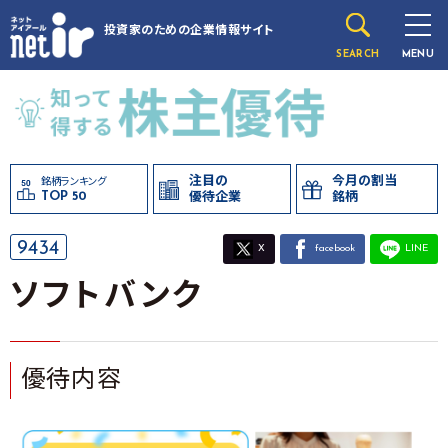
投資家のための
企業情報サイト
SEARCH
MENU
注目の
今月の割当
銘柄ランキング
TOP 50
優待企業
銘柄
9434
X
facebook
LINE
ソフトバンク
優待内容