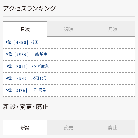
アクセスランキング
日次
週次
月次
1位
4452
花王
2位
7976
三菱鉛筆
3位
7241
フタバ産業
4位
4549
栄研化学
5位
3176
三洋貿易
新設・変更・廃止
新設
変更
廃止