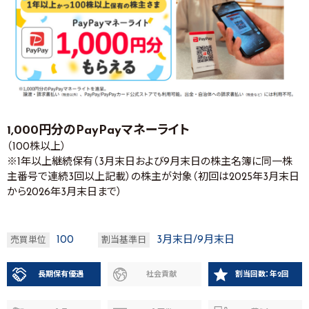
1,000円分のPayPayマネーライト
（100株以上）
※1年以上継続保有（3月末日および9月末日の株主名簿に同一株
主番号で連続3回以上記載）の株主が対象（初回は2025年3月末日
から2026年3月末日まで）
100
3月末日/9月末日
売買単位
割当基準日
長期保有優遇
社会貢献
割当回数：年2回