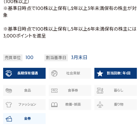
（100株以上）
※基準日時点で100株以上保有し2年以上3年未満保有の株主が対
象
※基準日時点で100株以上保有し5年以上6年未満保有の株主には
3,000ポイントを進呈
100
3月末日
売買単位
割当基準日
長期保有優遇
社会貢献
割当回数：年1回
食品
食事券
暮らし
ファッション
教養・娯楽
乗り物
金券