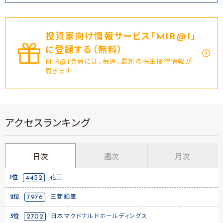
投資家向け情報サービス｢MIR@I｣
に登録する（無料）
MIR@I会員には、毎週、最新の株主優待情報が
届きます
アクセスランキング
日次
週次
月次
1位
4452
花王
2位
7976
三菱鉛筆
3位
2702
日本マクドナルドホールディングス