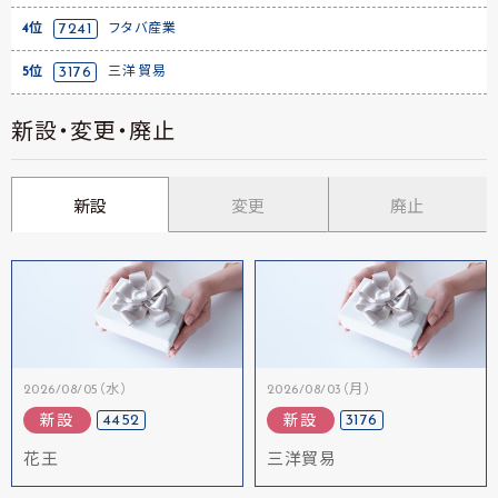
4位
7241
フタバ産業
5位
3176
三洋貿易
新設・変更・廃止
新設
変更
廃止
2026/08/05（水）
2026/08/03（月）
4452
3176
新設
新設
花王
三洋貿易