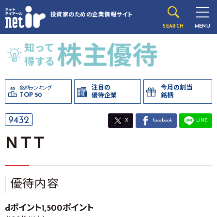
投資家のための
企業情報サイト
SEARCH
MENU
注目の
今月の割当
銘柄ランキング
TOP 50
優待企業
銘柄
9432
X
facebook
LINE
ＮＴＴ
優待内容
dポイント1,500ポイント