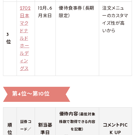
2702
12月、6
優待食事券（長期
注文メニュ
日本
月末日
限定）
ーのカスタマ
マク
イズ性が高
ドナ
いから
3
ルド
位
ホー
ルデ
ィン
グス
第4位～第10位
優待内容
（最低対象
証券コ
株数で取得できる内容
順
割当基
コメントPIC
ード／
を記載）
位
準日
K UP