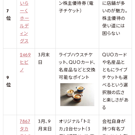
いら
ン株主優待券（電
に店舗が多
7
ーく
子チケット）
いのが魅力。
位
ホー
株主優待の
ルデ
使い道には
ィン
困らない
グス
2469
3月末
ライブハウスチケ
QUOカード
ヒビ
日
ット、QUOカード、
や名産品と
ノ
名産品などと交換
ともにライブ
9
可能なポイント
チケットも選
位
べるという選
択肢の広さ
と楽しさがあ
る
7867
3月、9
オリジナル「トミ
会社自身が
タカ
月末日
カ」2台セット（3
持つ有名ブ