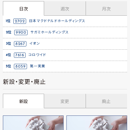
日次
週次
月次
1位
2702
日本マクドナルドホールディングス
2位
9900
サガミホールディングス
3位
8267
イオン
4位
7616
コロワイド
5位
8059
第一実業
新設・変更・廃止
新設
変更
廃止