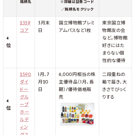
銘柄名
※詳細は証券コード
／銘柄名をクリック
2359
3月末
国立博物館プレミ
東京国立博
コア
日
アムパスなど1枚
物館友の会
4
など。博物館
位
好きにはた
まらない個
性的な優待
2590
1月、7
6,000円相当の株
二段重ねの
ダイ
月20
主優待品（1月、長
箱で届き、大
ドー
日
期）/優待価格販
きさでびっく
グル
売
りする
4
ープ
位
ホー
ルデ
ィン