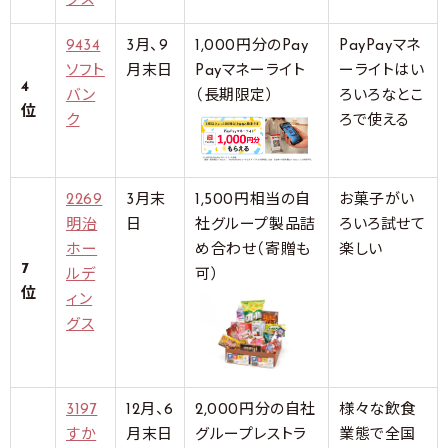
グス
9434
3月、9
1,000円分のPay
PayPayマネ
ソフト
月末日
Payマネーライト
ーライトはい
4
バン
（長期限定）
ろいろなとこ
位
ク
ろで使える
2269
3月末
1,500円相当の自
お菓子がい
明治
日
社グループ製品詰
ろいろ試せて
ホー
め合わせ（寄贈も
楽しい
7
ルデ
可）
位
ィン
グス
3197
12月、6
2,000円分の自社
様々な飲食
すか
月末日
グループレストラ
業態で全国