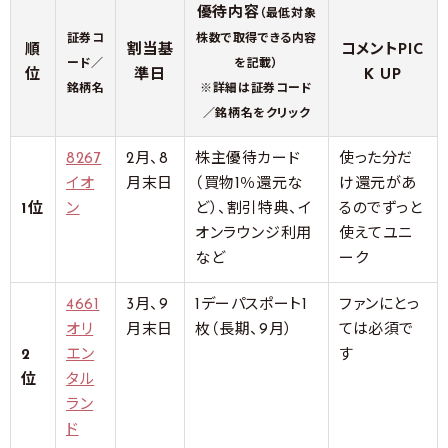
優待内容
（最低対象
証券コ
株数で取得できる内容
順
割当基
コメントPIC
ード／
を記載）
位
準日
K UP
銘柄名
※詳細は証券コード
／銘柄名をクリック
8267
2月、8
株主優待カード
使った分だ
イオ
月末日
（買物1％還元な
け還元があ
1位
ン
ど）、割引特典、イ
るのでずっと
オンラウンジ利用
使えてユニ
など
ーク
4661
3月、9
1デーパスポート1
ファンにとっ
オリ
月末日
枚（長期、9月）
ては必須で
2
エン
す
位
タル
ラン
ド