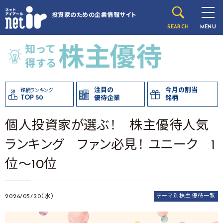
投資家のための
企業情報サイト
SEARCH
MENU
注目の
今月の割当
銘柄ランキング
TOP 50
優待企業
銘柄
個人投資家が選ぶ！ 株主優待人気
ランキング ファン必見！ ユニーク 1
位～10位
2026/05/20（水）
テーマ別株主優待一覧