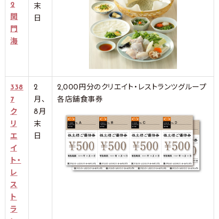
2
末
関
日
門
海
338
2
2,000円分のクリエイト・レストランツグループ
7
月、
各店舗食事券
ク
8月
リ
末
エ
日
イ
ト・
レ
ス
ト
ラ