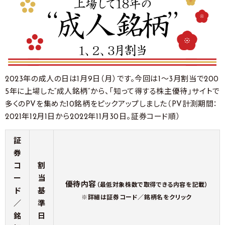
2023年の成人の日は1月9日（月）です。今回は1～3月割当で200
5年に上場した“成人銘柄”から、「知って得する株主優待」サイトで
多くのPVを集めた10銘柄をピックアップしました（PV計測期間：
2021年12月1日から2022年11月30日。証券コード順）
証
券
コ
割
ー
当
優待内容
（最低対象株数で取得できる内容を記載）
ド
基
※詳細は証券コード／銘柄名をクリック
／
準
銘
日