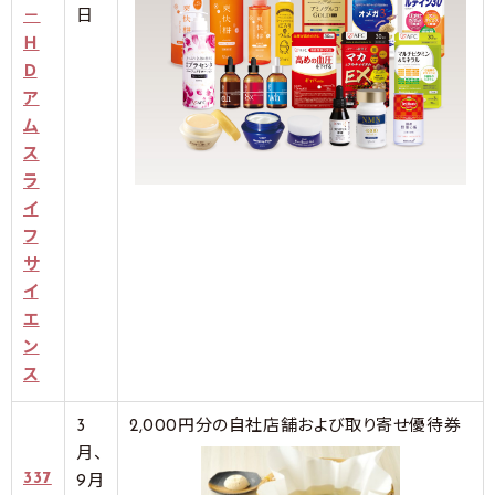
－
日
Ｈ
Ｄ
ア
ム
ス
ラ
イ
フ
サ
イ
エ
ン
ス
3
2,000円分の自社店舗および取り寄せ優待券
月、
337
9月