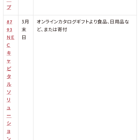
ー
プ
87
3月
オンラインカタログギフトより食品、日用品な
93
末
ど、または寄付
ＮＥ
日
Ｃ
キ
ャ
ピ
タ
ル
ソ
リ
ュ
ー
シ
ョ
ン