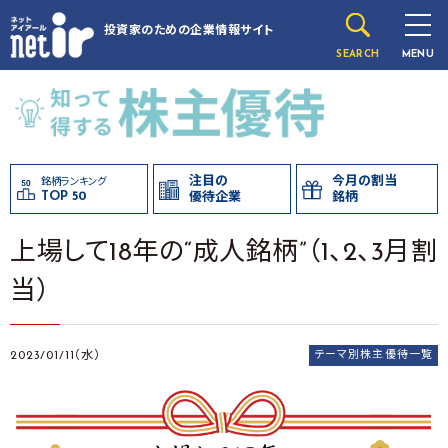
投資家のための
企業情報サイト
SEARCH
MENU
注目の
今月の割当
銘柄ランキング
TOP 50
優待企業
銘柄
上場して18年の“成人銘柄”（1、2、3月割
当）
2023/01/11（水）
テーマ別株主優待一覧