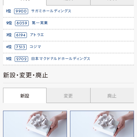
1位
9900
サガミホールディングス
2位
8059
第一実業
3位
6194
アトラエ
4位
7513
コジマ
5位
2702
日本マクドナルドホールディングス
新設・変更・廃止
新設
変更
廃止