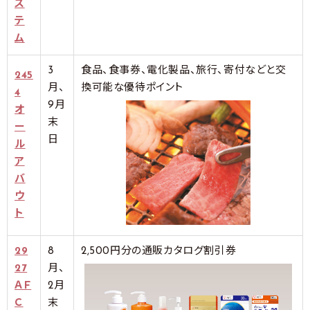
ス
テ
ム
3
食品、食事券、電化製品、旅行、寄付などと交
245
月、
換可能な優待ポイント
4
9月
オ
末
ー
日
ル
ア
バ
ウ
ト
29
8
2,500円分の通販カタログ割引券
27
月、
ＡＦ
2月
Ｃ
末