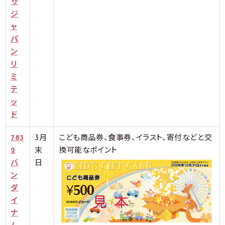
サ
ジ
ャ
パ
ン
リ
ミ
テ
ッ
ド
783
3月
こども商品券、食事券、イラスト、寄付などと交
2
末
換可能なポイント
バ
日
ン
ダ
イ
ナ