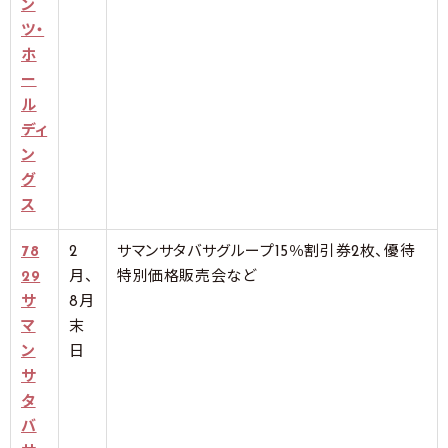
ン
ツ・
ホ
ー
ル
ディ
ン
グ
ス
78
2
サマンサタバサグループ15％割引券2枚、優待
29
月、
特別価格販売会など
サ
8月
マ
末
ン
日
サ
タ
バ