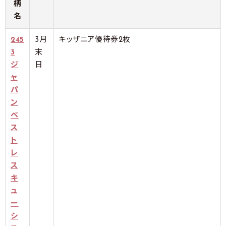
柄
名
245
3月
キッザニア優待券2枚
3
末
ジ
日
ャ
パ
ン
ベ
ス
ト
レ
ス
キ
ュ
ー
シ