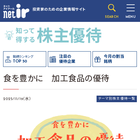
投資家のための
企業情報サイト
SEARCH
MENU
注目の
今月の割当
銘柄ランキング
TOP 50
優待企業
銘柄
食を豊かに 加工食品の優待
2025/11/19（水）
テーマ別株主優待一覧