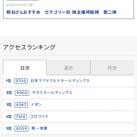
2023/05/03（水）
桐谷さんおすすめ カテゴリー別 株主優待銘柄 第二弾
アクセスランキング
日次
週次
月次
1位
2702
日本マクドナルドホールディングス
2位
9900
サガミホールディングス
3位
8267
イオン
4位
7616
コロワイド
5位
8059
第一実業