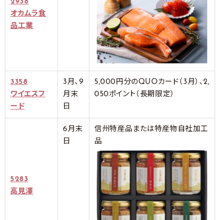
2938
オカムラ食
品工業
3358
3月、9
5,000円分のQUOカード（3月）、2,
ワイエスフ
月末
050ポイント（長期限定）
ード
日
6月末
信州特産品または特産物自社加工
日
品
5283
高見澤