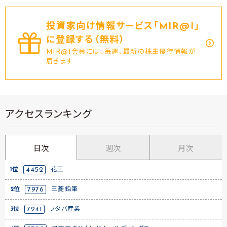
投資家向け情報サービス｢MIR@I｣
に登録する（無料）
MIR@I会員には、毎週、最新の株主優待情報が
届きます
アクセスランキング
日次
週次
月次
1位
4452
花王
2位
7976
三菱鉛筆
3位
7241
フタバ産業