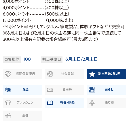
2,000ポイント----------（300株以上）
4,000ポイント----------（400株以上）
6,000ポイント----------（500株以上）
15,000ポイント----------（1,000株以上）
※1ポイント≒1円として、グルメ、家電製品、体験ギフトなどと交換可
※8月末日および2月末日の株主名簿に同一株主番号で連続して
300株以上保有を記載の場合繰越可（最大3回まで）
100
8月末日/2月末日
売買単位
割当基準日
長期保有優遇
社会貢献
割当回数：年2回
食品
食事券
暮らし
ファッション
教養・娯楽
乗り物
金券