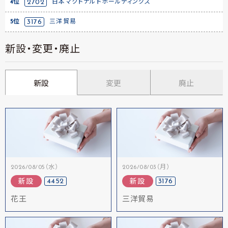
4位
2702
日本マクドナルドホールディングス
5位
3176
三洋貿易
新設・変更・廃止
新設
変更
廃止
2026/08/05（水）
2026/08/03（月）
4452
3176
新設
新設
花王
三洋貿易