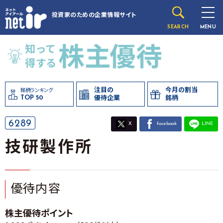
投資家のための
企業情報サイト
SEARCH
MENU
注目の
今月の割当
銘柄ランキング
TOP 50
優待企業
銘柄
6289
X
facebook
LINE
技研製作所
優待内容
株主優待ポイント