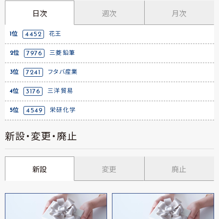
日次
週次
月次
1位
4452
花王
2位
7976
三菱鉛筆
3位
7241
フタバ産業
4位
3176
三洋貿易
5位
4549
栄研化学
新設・変更・廃止
新設
変更
廃止