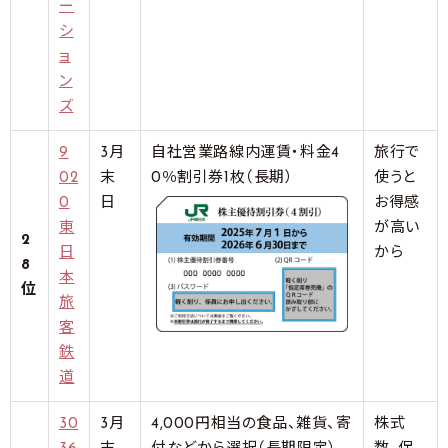
ー
シ
ョ
ン
ズ
9
3月
自社営業路線内運賃・料金4
旅行で
02
末
0％割引券1枚（長期）
使うと
0
日
お得感
東
が高い
2
日
から
8
本
位
旅
客
鉄
道
30
3月
4,000円相当の食品、雑貨、寄
株式