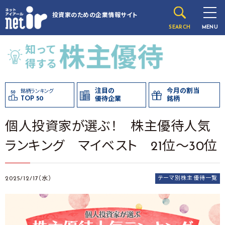
投資家のための
企業情報サイト
SEARCH
MENU
注目の
今月の割当
銘柄ランキング
TOP 50
優待企業
銘柄
個人投資家が選ぶ！ 株主優待人気
ランキング マイベスト 21位～30位
2025/12/17（水）
テーマ別株主優待一覧