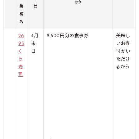
ック
日
銘
柄
名
26
4月
2,500円分の食事券
美味し
95
末
いお寿
く
日
司がい
ら
ただけ
寿
るから
司