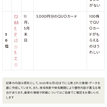
がない
73
11
3,000円分のQUOカード
100株
88
月、
でQU
Ｆ
5月
Oカー
3
Ｐ
末
ドがも
0
パ
日
らえる
位
ー
のはう
ト
れしい
ナ
ー
記事の内容は原則として、2025年12月1日までに公表された情報・データを
基に作成しています。また、保有株数や保有期間により優待内容が異なる場
合があります。最新の情報や詳細についてはご自身でご確認をお願いいた
します