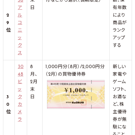
36
末
付などから選択（長期限定）
数、保
ア
日
有年数
2
ル
により
9
コ
商品が
位
ニ
ランク
ッ
アップ
ク
する
ス
30
8
1,000円分（8月）/2,000円分
新しい
48
月、
（2月）の買物優待券
家電や
ビ
2月
ゲーム
ッ
末
ソフト、
3
ク
日
お酒な
0
カ
ど、株
位
メ
主優待
ラ
券が無
駄にな
ること