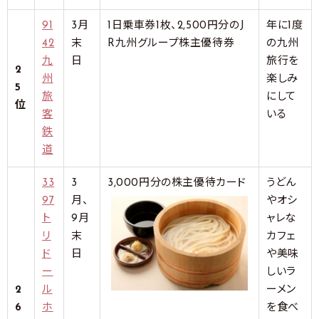
91
3月
1日乗車券1枚、2,500円分のJ
年に1度
42
末
R九州グループ株主優待券
の九州
九
日
旅行を
2
州
楽しみ
5
旅
にして
位
客
いる
鉄
道
33
3
3,000円分の株主優待カード
うどん
97
月、
やオシ
ト
9月
ャレな
リ
末
カフェ
ド
日
や美味
ー
しいラ
2
ル
ーメン
6
ホ
を食べ