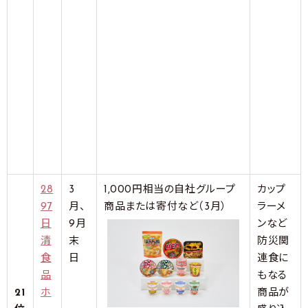
28
3
1,000円相当の自社グループ
カップ
97
月、
商品または寄付など（3月）
ラーメ
日
9月
ンなど
清
末
防災関
食
日
連食に
品
もなる
21
ホ
商品が