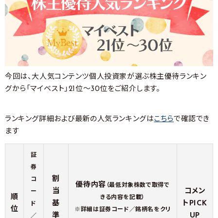
今回は、大人気コンテンツ個人投資家が選ぶ株主優待ランキン
グから「マイベスト」21位～30位をご紹介します。
ランキング詳細および最新の人気ランキングは
こちら
で確認でき
ます
証
券
割
コ
優待内容
（最低対象株数で取得で
当
コメン
ー
順
きる内容を記載）
基
トPICK
ド
位
※詳細は証券コード／銘柄名をクリ
準
UP
／