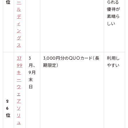
位
ー
られる
ル
優待が
デ
素晴ら
ィ
しい
ン
グ
ス
37
3
3,000円分のQUOカード（長
利用し
99
月、
期限定）
やすい
キ
9月
ー
末
ウ
日
ェ
2
ア
6
ソ
位
リ
ュ