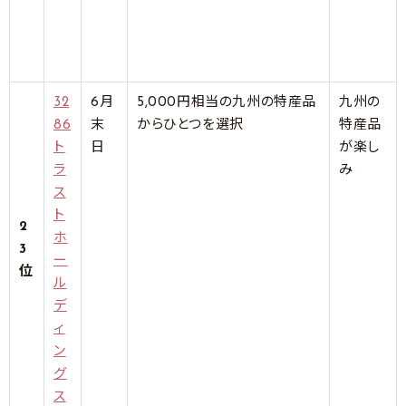
32
6月
5,000円相当の九州の特産品
九州の
86
末
からひとつを選択
特産品
ト
日
が楽し
ラ
み
ス
ト
2
ホ
3
ー
位
ル
デ
ィ
ン
グ
ス