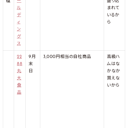
位
ー
盛り込
ル
まれて
デ
いるか
ィ
ら
ン
グ
ス
22
9月
3,000円相当の自社商品
高級ハ
88
末
ムはな
丸
日
かなか
大
買えな
食
いから
品