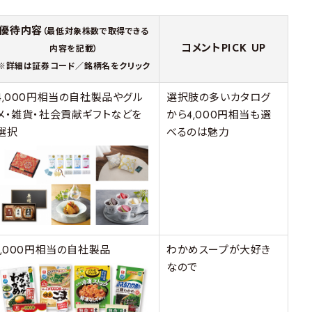
優待内容
（最低対象株数で取得できる
コメントPICK UP
内容を記載）
※詳細は証券コード／銘柄名をクリック
4,000円相当の自社製品やグル
選択肢の多いカタログ
メ・雑貨・社会貢献ギフトなどを
から4,000円相当も選
選択
べるのは魅力
1,000円相当の自社製品
わかめスープが大好き
なので