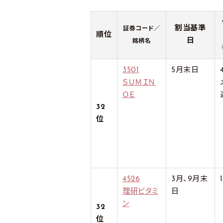
割当基準
証券コード／
順位
日
銘柄名
3501
5月末日
ＳＵＭＩＮ
ＯＥ
32
位
4526
3月、9月末
理研ビタミ
日
ン
32
位