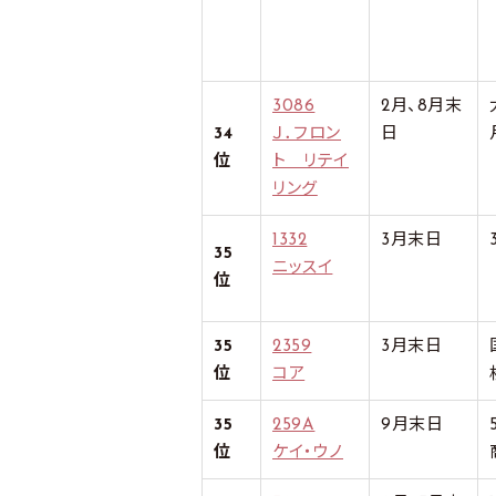
3086
2月、8月末
34
Ｊ．フロン
日
位
ト リテイ
リング
1332
3月末日
35
ニッスイ
位
35
2359
3月末日
位
コア
35
259A
9月末日
位
ケイ・ウノ