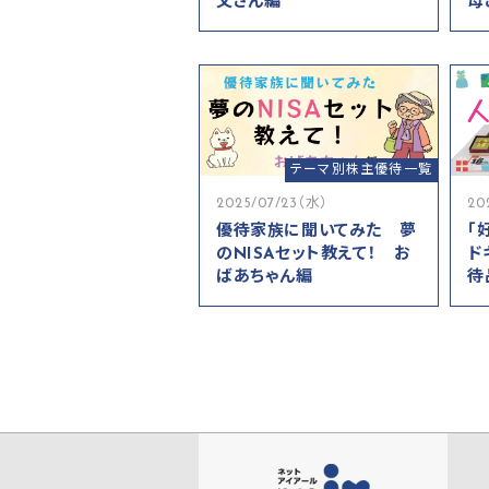
父さん編
母
テーマ別株主優待一覧
2025/07/23（水）
20
優待家族に聞いてみた 夢
「
のNISAセット教えて！ お
ド
ばあちゃん編
待