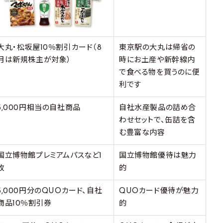
大丸・松坂屋10％割引カード（8
東京駅の大丸は帰省の
月は新規株主が対象）
時にお土産や新幹線内
で食べる物を買うのに便
利です
3,000円相当の自社商品
自社水産製品の詰め合
わせセットで、缶詰を含
む豊富な内容
国立博物館プレミアムパスなど1
国立博物館優待は魅力
枚
的
5,000円分のQUOカード、自社
QUOカード優待が魅力
商品10％割引券
的