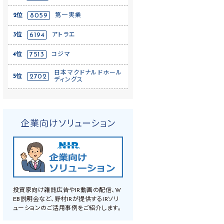
2位
8059
第一実業
3位
6194
アトラエ
4位
7513
コジマ
日本マクドナルドホール
5位
2702
ディングス
企業向けソリューション
投資家向け雑誌広告やIR動画の配信、W
EB説明会など、野村IRが提供するIRソリ
ューションのご活用事例をご紹介します。