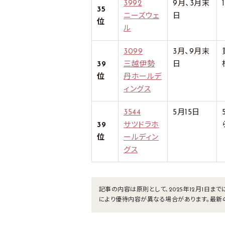
3992
9月、3月末
35
ニーズウェ
日
位
ル
3099
3月、9月末
39
三越伊勢
日
位
丹ホールデ
ィングス
3544
5月15日
39
サツドラホ
位
ールディン
グス
記事の内容は原則として、2025年12月1日
により優待内容が異なる場合があります。最新