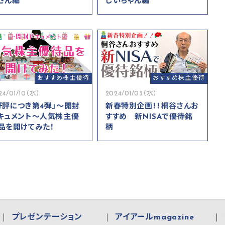
さん編
じいちゃん編
おすすめ株主優待
おすすめ株主優待
24/01/10（水）
2024/01/03（水）
好評につき第4弾」～開封
新春特別企画！！桐谷さんお
キュメント～人気株主優
すすめ 新NISAで優待銘
品を開けてみた！
柄
プレゼンテーション
アイアールmagazine