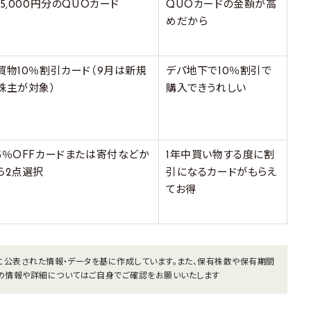
15,000円分のQUOカード
QUOカードの金額が高
めだから
買物10％割引カード（9月は新規
デパ地下で10％割引で
株主が対象）
購入できうれしい
5％OFFカードまたは寄付などか
1年中買い物する度に割
ら2点選択
引になるカードがもらえ
てお得
までに公表された情報・データを基に作成しています。また、保有株数や保有期間
の情報や詳細についてはご自身でご確認をお願いいたします