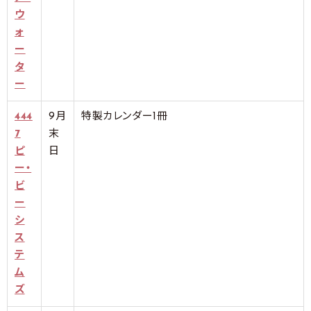
ウ
ォ
ー
タ
ー
444
9月
特製カレンダー1冊
7
末
ピ
日
ー・
ビ
ー
シ
ス
テ
ム
ズ