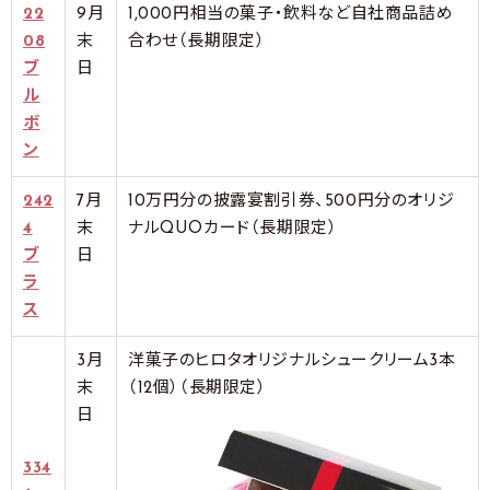
22
9月
1,000円相当の菓子・飲料など自社商品詰め
08
末
合わせ（長期限定）
ブ
日
ル
ボ
ン
242
7月
10万円分の披露宴割引券、500円分のオリジ
4
末
ナルQUOカード（長期限定）
ブ
日
ラ
ス
3月
洋菓子のヒロタオリジナルシュークリーム3本
末
（12個）（長期限定）
日
334