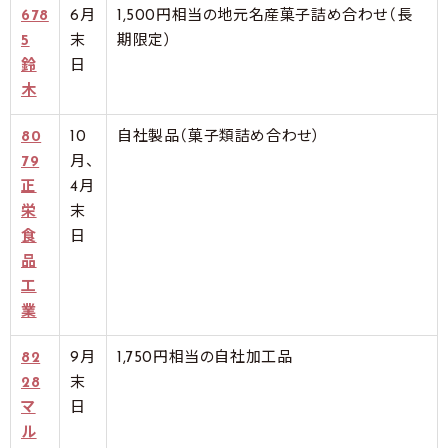
678
6月
1,500円相当の地元名産菓子詰め合わせ（長
5
末
期限定）
鈴
日
木
80
10
自社製品（菓子類詰め合わせ）
79
月、
正
4月
栄
末
食
日
品
工
業
82
9月
1,750円相当の自社加工品
28
末
マ
日
ル