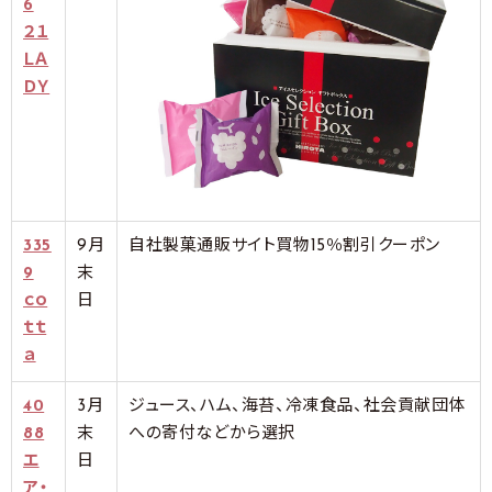
6
２１
ＬＡ
ＤＹ
335
9月
自社製菓通販サイト買物15％割引クーポン
9
末
ｃｏ
日
ｔｔ
ａ
40
3月
ジュース、ハム、海苔、冷凍食品、社会貢献団体
88
末
への寄付などから選択
エ
日
ア・