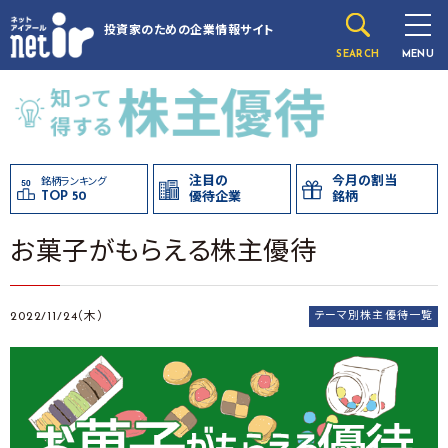
投資家のための
企業情報サイト
SEARCH
MENU
注目の
今月の割当
銘柄ランキング
TOP 50
優待企業
銘柄
お菓子がもらえる株主優待
2022/11/24（木）
テーマ別株主優待一覧