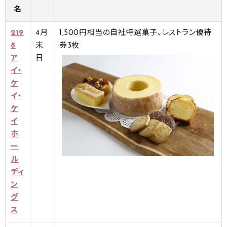
名
219
4月
1,500円相当の自社特選菓子、レストラン優待
8
末
券3枚
ア
日
イ・
ケ
イ・
ケ
イ
ホ
ー
ル
ディ
ン
グ
ス