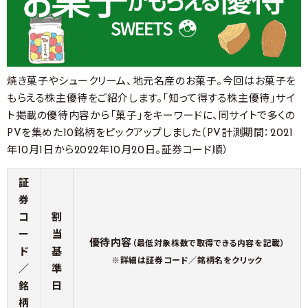
焼き菓子やシュークリーム、地元名産のお菓子。今回はお菓子を
もらえる株主優待をご紹介します。「知って得する株主優待」サイ
ト掲載の優待内容から「菓子」をキーワードに、同サイトで多くの
PVを集めた10銘柄をピックアップしました（PV計測期間：2021
年10月1日から2022年10月20日。証券コード順）
証
券
コ
割
ー
当
優待内容
（最低対象株数で取得できる内容を記載）
ド
基
※詳細は証券コード／銘柄名をクリック
／
準
銘
日
柄