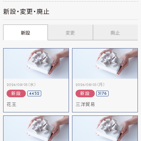
新設・変更・廃止
新設
変更
廃止
2026/08/05（水）
2026/08/03（月）
4452
3176
新設
新設
花王
三洋貿易