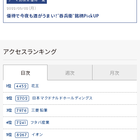
テーマ別株主優待一覧
2022/05/02（月）
優待で今夜も酒がうまい！“吞兵衛”銘柄PickUP
アクセスランキング
日次
週次
月次
1位
4452
花王
2位
2702
日本マクドナルドホールディングス
3位
7976
三菱鉛筆
4位
7241
フタバ産業
5位
8267
イオン