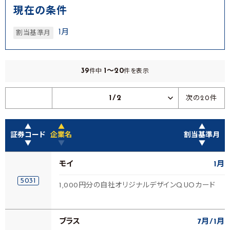
現在の条件
1月
割当基準月
39
1～20
件中
件を表示
1/2
次の20件
▲
▲
▲
証券コード
企業名
割当基準月
▼
▼
▼
モイ
1月
5031
1,000円分の自社オリジナルデザインQUOカード
ブラス
7月
1月