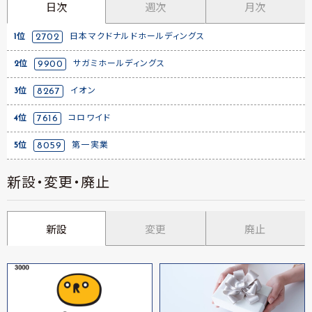
日次
週次
月次
1位
2702
日本マクドナルドホールディングス
2位
9900
サガミホールディングス
3位
8267
イオン
4位
7616
コロワイド
5位
8059
第一実業
新設・変更・廃止
新設
変更
廃止