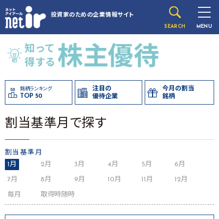
投資家のための
企業情報サイト
SEARCH
MENU
注目の
今月の割当
銘柄ランキング
TOP 50
優待企業
銘柄
割当基準月で探す
割当基準月
1月
2月
3月
4月
5月
6月
7月
8月
9月
10月
11月
12月
毎月
取得時随時