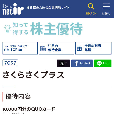
投資家のための
企業情報サイト
SEARCH
MENU
注目の
今月の割当
銘柄ランキング
TOP 50
優待企業
銘柄
7097
X
facebook
LINE
さくらさくプラス
優待内容
10,000円分のQUOカード