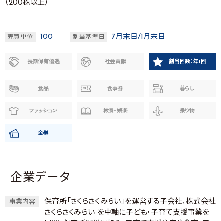
（200株以上）
100
7月末日/1月末日
売買単位
割当基準日
長期保有優遇
社会貢献
割当回数：年1回
食品
食事券
暮らし
ファッション
教養・娯楽
乗り物
金券
企業データ
保育所「さくらさくみらい」を運営する子会社、株式会社
事業内容
さくらさくみらい を中軸に子ども・子育て支援事業を