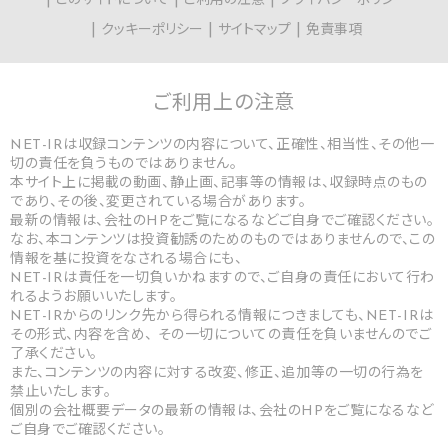
このサイトについて
ご利用の注意
プライバシーポリシー
クッキーポリシー
サイトマップ
免責事項
ご利用上の
注意
NET-IRは収録コンテンツの内容について、正確性、相当性、その他一
切の責任を負うものではありません。
本サイト上に掲載の動画、静止画、記事等の情報は、収録時点のもの
であり、その後、変更されている場合があります。
最新の情報は、会社のHPをご覧になるなどご自身でご確認ください。
なお、本コンテンツは投資勧誘のためのものではありませんので、この
情報を基に投資をなされる場合にも、
NET-IRは責任を一切負いかねますので、ご自身の責任において行わ
れるようお願いいたします。
NET-IRからのリンク先から得られる情報につきましても、NET-IRは
その形式、内容を含め、 その一切についての責任を負いませんのでご
了承ください。
また、コンテンツの内容に対する改変、修正、追加等の一切の行為を
禁止いたします。
個別の会社概要データの最新の情報は、会社のHPをご覧になるなど
ご自身でご確認ください。