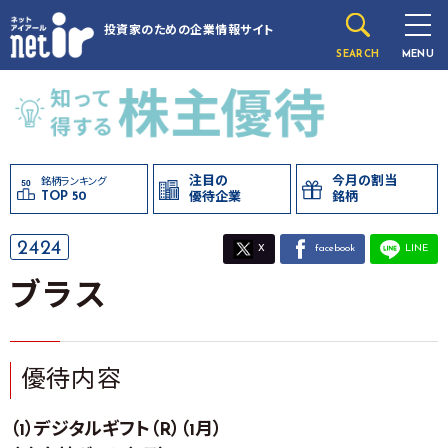
投資家のための
企業情報サイト
SEARCH
MENU
注目の
今月の割当
銘柄ランキング
TOP 50
優待企業
銘柄
2424
X
facebook
LINE
ブラス
優待内容
（1）デジタルギフト（R）（1月）