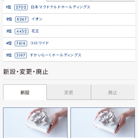
1位
2702
日本マクドナルドホールディングス
2位
8267
イオン
3位
4452
花王
4位
7616
コロワイド
5位
3197
すかいらーくホールディングス
新設・変更・廃止
新設
変更
廃止