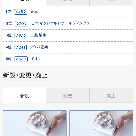
1位
4452
花王
2位
2702
日本マクドナルドホールディングス
3位
7976
三菱鉛筆
4位
7241
フタバ産業
5位
8267
イオン
新設・変更・廃止
新設
変更
廃止