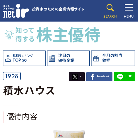
投資家のための
企業情報サイト
SEARCH
MENU
注目の
今月の割当
銘柄ランキング
TOP 50
優待企業
銘柄
1928
X
facebook
LINE
積水ハウス
優待内容