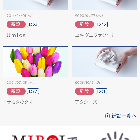
2014/04/01（火）
2020/09/17（木）
1333
1375
新設
新設
Ｕｍｉｏｓ
ユキグニファクトリー
2001/07/05（木）
2008/10/21（火）
1377
1381
新設
新設
サカタのタネ
アクシーズ
新設一覧へ