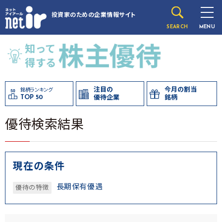
投資家のための
企業情報サイト
SEARCH
MENU
注目の
今月の割当
銘柄ランキング
TOP 50
優待企業
銘柄
優待検索結果
現在の条件
長期保有優遇
優待の特徴