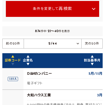
再検索
条件を変更して
874
21～40
件中
件を表示
2/44
前の20件
次の20件
▲
▲
▲
証券コード
企業名
割当基準月
▼
▼
▼
Ｄ＆Ｍカンパニー
5月
11月
189A
電子ギフト
大和ハウス工業
3月