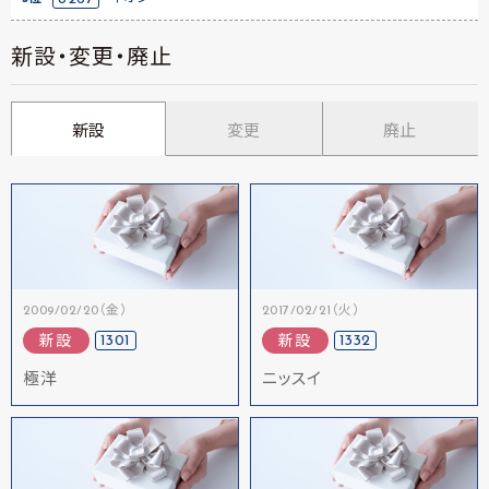
新設・変更・廃止
新設
変更
廃止
2009/02/20（金）
2017/02/21（火）
1301
1332
新設
新設
極洋
ニッスイ