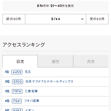
874
21～40
件中
件を表示
2/44
前の20件
次の20件
アクセスランキング
日次
週次
月次
1位
4452
花王
2位
2702
日本マクドナルドホールディングス
3位
7976
三菱鉛筆
4位
7241
フタバ産業
5位
8267
イオン