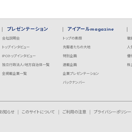
プレゼンテーション
アイアールmagazine
会社説明会
トップの素顔
徹
トップインタビュー
先駆者たちの大地
人
IPOトップインタビュー
特別企画
優
独立行政法人/地方自治体一覧
連載企画
株
全掲載企業一覧
企業プレゼンテーション
バックナンバー
お知らせ
このサイトについて
ご利用の注意
プライバシーポリシー