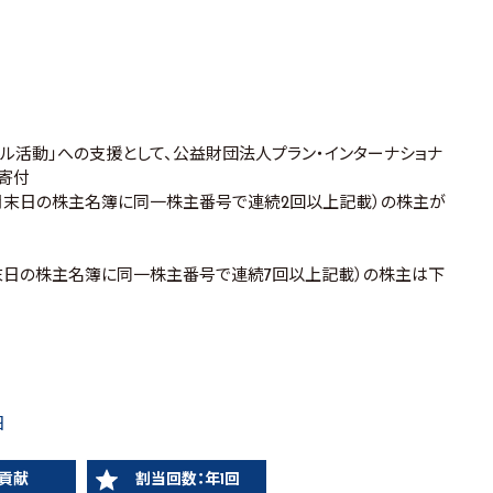
1スマイル活動」への支援として、公益財団法人プラン・インターナショナ
へ寄付
月末日の株主名簿に同一株主番号で連続2回以上記載）の株主が
末日の株主名簿に同一株主番号で連続7回以上記載）の株主は下
日
貢献
割当回数：年1回