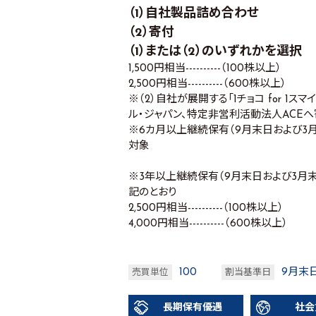
（1）自社製品詰め合わせ
（2）寄付
（1）または（2）のいずれかを選択
1,500円相当----------（100株以上）
2,500円相当----------（600株以上）
※（2）自社が展開する「1チョコ for 
ル・ジャパン、特定非営利活動法人ACE
※6カ月以上継続保有（9月末日および3
対象
※3年以上継続保有（9月末日および3月
記のとおり
2,500円相当----------（100株以上）
4,000円相当----------（600株以上）
100
9月末
売買単位
割当基準日
長期保有優遇
社会