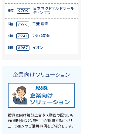
日本マクドナルドホール
2位
2702
ディングス
3位
7976
三菱鉛筆
4位
7241
フタバ産業
5位
8267
イオン
企業向けソリューション
投資家向け雑誌広告やIR動画の配信、W
EB説明会など、野村IRが提供するIRソリ
ューションのご活用事例をご紹介します。