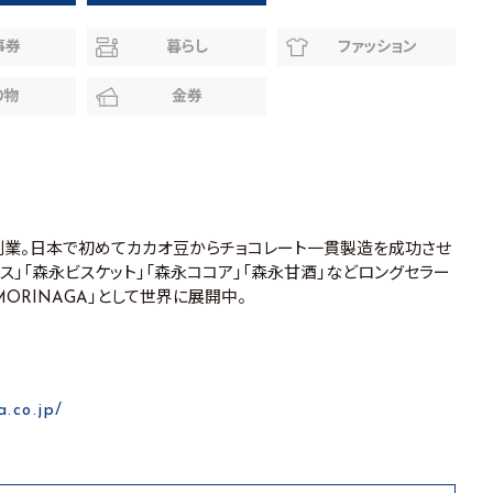
事券
暮らし
ファッション
り物
金券
て創業。日本で初めてカカオ豆からチョコレート一貫製造を成功させ
ス」「森永ビスケット」「森永ココア」「森永甘酒」などロングセラー
MORINAGA」として世界に展開中。
.co.jp/