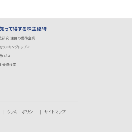
知って得する株主優待
底研究 注目の優待企業
気ランキングトップ50
待Q&A
主優待検索
クッキーポリシー
サイトマップ