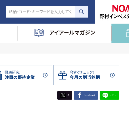
アイアールマガジン
徹底研究
今すぐチェック！
注目の
優待企業
今月の割当
銘柄
X
facebook
LINE