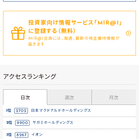
投資家向け情報サービス｢MIR@I｣
に登録する（無料）
MIR@I会員には、毎週、最新の株主優待情報が
届きます
アクセスランキング
日次
週次
月次
1位
2702
日本マクドナルドホールディングス
2位
9900
サガミホールディングス
3位
8267
イオン