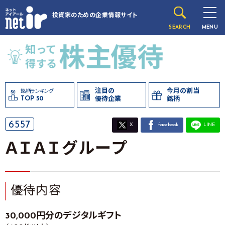
投資家のための
企業情報サイト
SEARCH
MENU
注目の
今月の割当
銘柄ランキング
TOP 50
優待企業
銘柄
6557
X
facebook
LINE
ＡＩＡＩグループ
優待内容
30,000円分のデジタルギフト