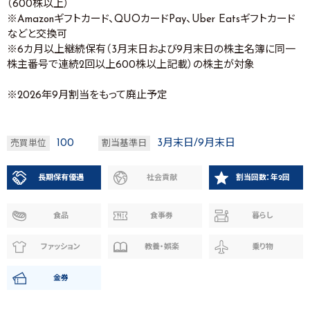
（600株以上）
※Amazonギフトカード、QUOカードPay、Uber Eatsギフトカード
などと交換可
※6カ月以上継続保有（3月末日および9月末日の株主名簿に同一
株主番号で連続2回以上600株以上記載）の株主が対象
※2026年9月割当をもって廃止予定
100
3月末日/9月末日
売買単位
割当基準日
長期保有優遇
社会貢献
割当回数：年2回
食品
食事券
暮らし
ファッション
教養・娯楽
乗り物
金券