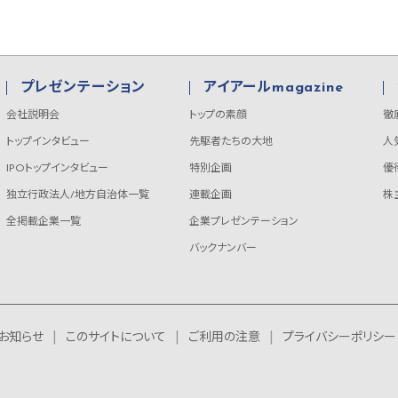
プレゼンテーション
アイアールmagazine
会社説明会
トップの素顔
徹
トップインタビュー
先駆者たちの大地
人
IPOトップインタビュー
特別企画
優
独立行政法人/地方自治体一覧
連載企画
株
全掲載企業一覧
企業プレゼンテーション
バックナンバー
お知らせ
このサイトについて
ご利用の注意
プライバシーポリシー