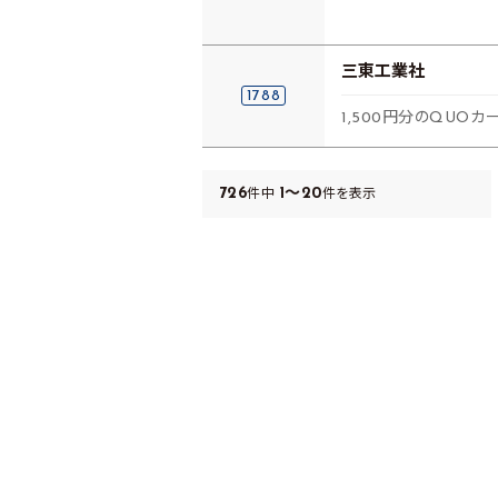
三東工業社
1788
1,500円分のQUOカ
726
1～20
件中
件を表示