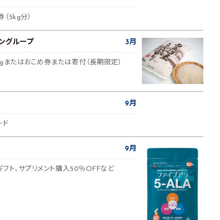
（5kg分）
ングループ
3月
kgまたはおこめ券または寄付（長期限定）
9月
ード
9月
ギフト、サプリメント購入50％OFFなど