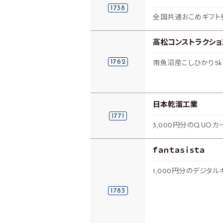
1738
全国共通おこめギフト券
高松コンストラクショ
1762
南魚沼産こしひかり5
日本乾溜工業
1771
3,000円分のQUOカ
ｆａｎｔａｓｉｓｔａ
1,000円分のデジタル
1783