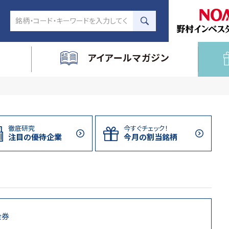
アイアールマガジン
徹底研究
今すぐチェック！
注目の
優待企業
今月の割当
銘柄
金券