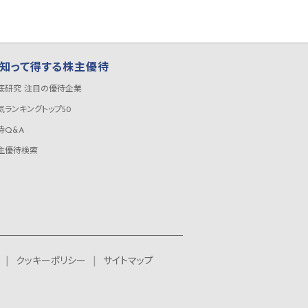
知って得する株主優待
底研究 注目の優待企業
気ランキングトップ50
待Q&A
主優待検索
クッキーポリシー
サイトマップ