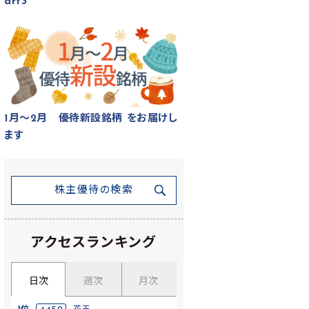
art3
1月～2月 優待新設銘柄 をお届けし
ます
株主優待の検索
アクセスランキング
日次
週次
月次