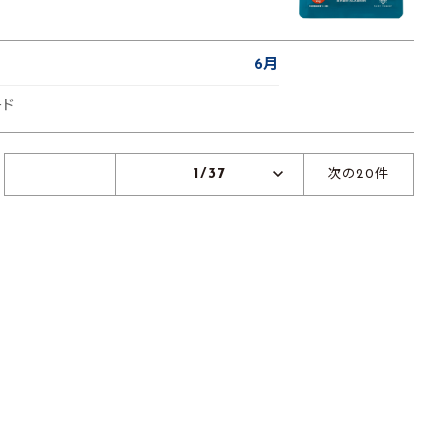
6月
ード
1/37
次の20件