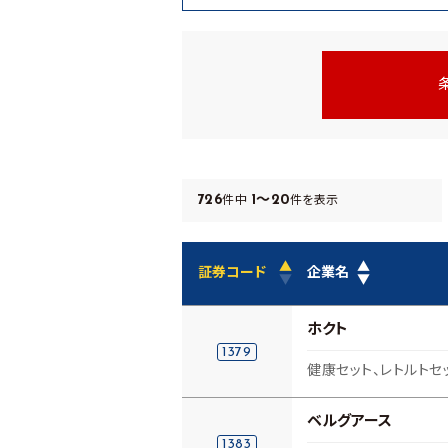
726
1～20
件中
件を表示
▲
▲
証券コード
企業名
▼
▼
ホクト
1379
健康セット、レトルトセ
ベルグアース
1383