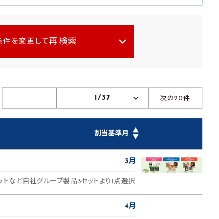
再検索
条件を変更して
1/37
次の20件
▲
割当基準月
▼
3月
ットなど自社グループ製品3セットより1点選択
4月