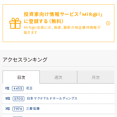
投資家向け情報サービス｢MIR@I｣
に登録する（無料）
MIR@I会員には、毎週、最新の株主優待情報が
届きます
アクセスランキング
日次
週次
月次
1位
4452
花王
2位
2702
日本マクドナルドホールディングス
3位
7976
三菱鉛筆