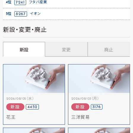
4位
7241
フタバ産業
5位
8267
イオン
新設・変更・廃止
新設
変更
廃止
2026/08/05（水）
2026/08/03（月）
4452
3176
新設
新設
花王
三洋貿易