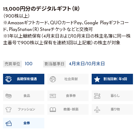
15,000円分のデジタルギフト（R）
（900株以上）
※Amazonギフトカード、QUOカードPay、Google Playギフトコー
ド、PlayStation（R）Storeチケットなどと交換可
※1年以上継続保有（4月末日および10月末日の株主名簿に同一株
主番号で900株以上保有を連続3回以上記載）の株主が対象
100
4月末日/10月末日
売買単位
割当基準日
長期保有優遇
社会貢献
割当回数：年2回
食品
食事券
暮らし
ファッション
教養・娯楽
乗り物
金券