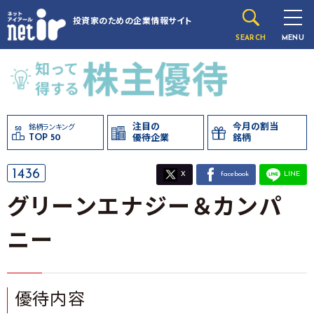
投資家のための
企業情報サイト
SEARCH
MENU
注目の
今月の割当
銘柄ランキング
TOP 50
優待企業
銘柄
1436
X
facebook
LINE
グリーンエナジー＆カンパ
ニー
優待内容