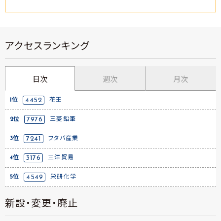
アクセスランキング
日次
週次
月次
1位
4452
花王
2位
7976
三菱鉛筆
3位
7241
フタバ産業
4位
3176
三洋貿易
5位
4549
栄研化学
新設・変更・廃止