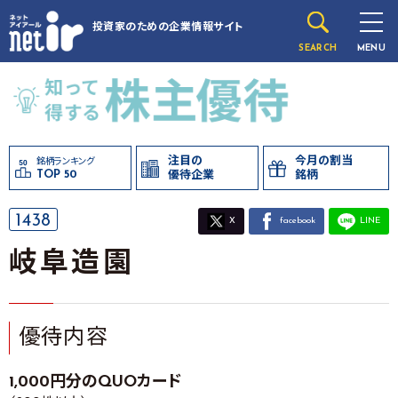
投資家のための
企業情報サイト
SEARCH
MENU
注目の
今月の割当
銘柄ランキング
TOP 50
優待企業
銘柄
1438
X
facebook
LINE
岐阜造園
優待内容
1,000円分のQUOカード