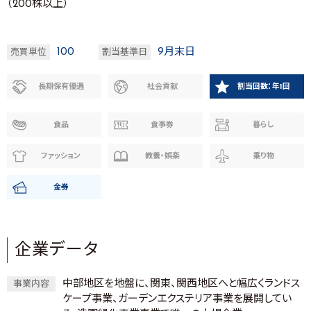
（200株以上）
100
9月末日
売買単位
割当基準日
長期保有優遇
社会貢献
割当回数：年1回
食品
食事券
暮らし
ファッション
教養・娯楽
乗り物
金券
企業データ
中部地区を地盤に、関東、関西地区へと幅広くランドス
事業内容
ケープ事業、ガーデンエクステリア事業を展開してい