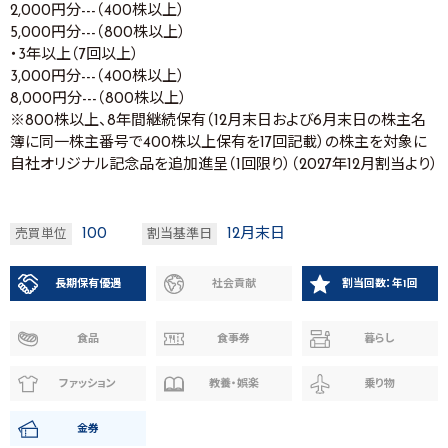
2,000円分---（400株以上）
5,000円分---（800株以上）
・3年以上（7回以上）
3,000円分---（400株以上）
8,000円分---（800株以上）
※800株以上、8年間継続保有（12月末日および6月末日の株主名
簿に同一株主番号で400株以上保有を17回記載）の株主を対象に
自社オリジナル記念品を追加進呈（1回限り）（2027年12月割当より）
100
12月末日
売買単位
割当基準日
長期保有優遇
社会貢献
割当回数：年1回
食品
食事券
暮らし
ファッション
教養・娯楽
乗り物
金券