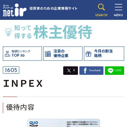
投資家のための
企業情報サイト
SEARCH
MENU
注目の
今月の割当
銘柄ランキング
TOP 50
優待企業
銘柄
1605
X
facebook
LINE
ＩＮＰＥＸ
優待内容