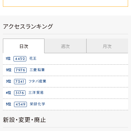
アクセスランキング
日次
週次
月次
1位
4452
花王
2位
7976
三菱鉛筆
3位
7241
フタバ産業
4位
3176
三洋貿易
5位
4549
栄研化学
新設・変更・廃止