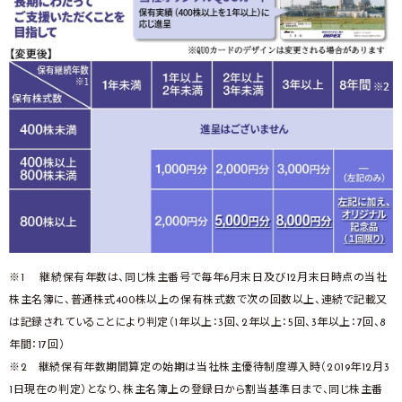
※1 継続保有年数は、同じ株主番号で毎年6月末日及び12月末日時点の当社
株主名簿に、普通株式400株以上の保有株式数で次の回数以上、連続で記載又
は記録されていることにより判定（1年以上：3回、2年以上：5回、3年以上：7回、8
年間：17回）
※2 継続保有年数期間算定の始期は当社株主優待制度導入時（2019年12月3
1日現在の判定）となり、株主名簿上の登録日から割当基準日まで、同じ株主番