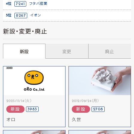
4位
7241
フタバ産業
5位
8267
イオン
新設・変更・廃止
新設
変更
廃止
2023/11/14（火）
2012/09/24（月）
3983
2708
新設
新設
オロ
久世