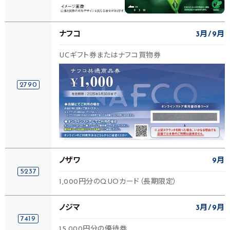
ナフコ
3月
9月
UCギフト券またはナフコ買物券
2790
ノザワ
9月
5237
1,000円分のQUOカード（長期限定）
ノジマ
3月
9月
7419
15,000円分の優待券