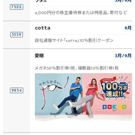
ワタミ
3月
9月
7522
4,000円分の株主優待券または特産品、寄付など
ｃｏｔｔａ
9月
3359
自社通販サイト「cotta」10％割引クーポン
愛眼
3月
9月
メガネ30％割引券1枚、補聴器10％割引券1枚
9854