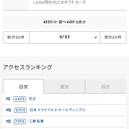
1,000円分のJCBギフトカード
453
21～40
件中
件を表示
2/23
前の20件
次の20件
アクセスランキング
日次
週次
月次
1位
4452
花王
2位
2702
日本マクドナルドホールディングス
3位
7976
三菱鉛筆