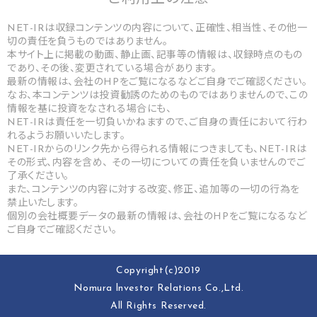
NET-IRは収録コンテンツの内容について、正確性、相当性、その他一
切の責任を負うものではありません。
本サイト上に掲載の動画、静止画、記事等の情報は、収録時点のもの
であり、その後、変更されている場合があります。
最新の情報は、会社のHPをご覧になるなどご自身でご確認ください。
なお、本コンテンツは投資勧誘のためのものではありませんので、この
情報を基に投資をなされる場合にも、
NET-IRは責任を一切負いかねますので、ご自身の責任において行わ
れるようお願いいたします。
NET-IRからのリンク先から得られる情報につきましても、NET-IRは
その形式、内容を含め、 その一切についての責任を負いませんのでご
了承ください。
また、コンテンツの内容に対する改変、修正、追加等の一切の行為を
禁止いたします。
個別の会社概要データの最新の情報は、会社のHPをご覧になるなど
ご自身でご確認ください。
Copyright(c)2019
Nomura lnvestor Relations Co.,Ltd.
All Rights Reserved.