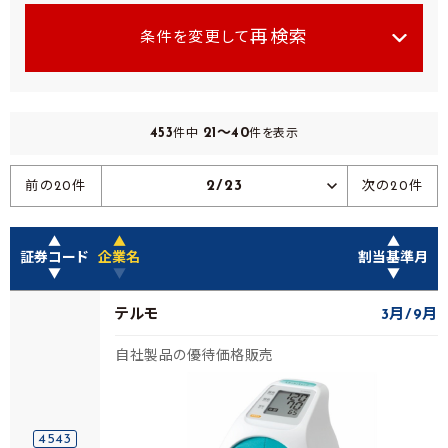
再検索
条件を変更して
453
21～40
件中
件を表示
2/23
前の20件
次の20件
▲
▲
▲
証券コード
企業名
割当基準月
▼
▼
▼
テルモ
3月
9月
自社製品の優待価格販売
4543