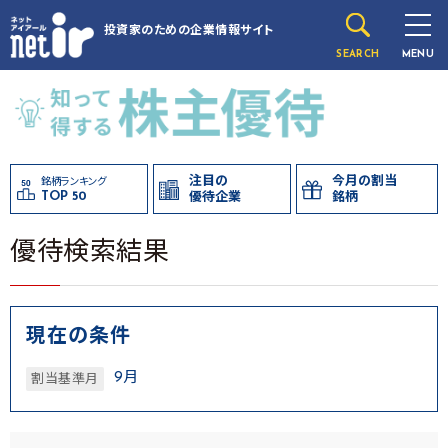
投資家のための
企業情報サイト
SEARCH
MENU
注目の
今月の割当
銘柄ランキング
TOP 50
優待企業
銘柄
優待検索結果
現在の条件
9月
割当基準月