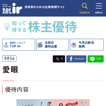
投資家のための
企業情報サイト
SEARCH
MENU
注目の
今月の割当
銘柄ランキング
TOP 50
優待企業
銘柄
9854
X
facebook
LINE
愛眼
優待内容