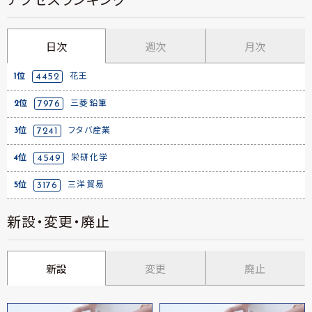
アクセスランキング
日次
週次
月次
1位
4452
花王
2位
7976
三菱鉛筆
3位
7241
フタバ産業
4位
4549
栄研化学
5位
3176
三洋貿易
新設・変更・廃止
新設
変更
廃止