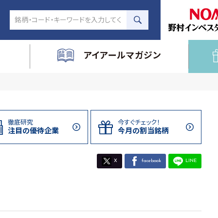
アイアールマガジン
徹底研究
今すぐチェック！
注目の
優待企業
今月の割当
銘柄
X
facebook
LINE