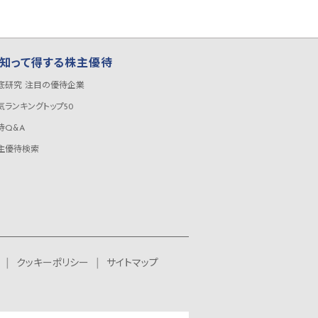
知って得する株主優待
底研究 注目の優待企業
気ランキングトップ50
待Q&A
主優待検索
クッキーポリシー
サイトマップ