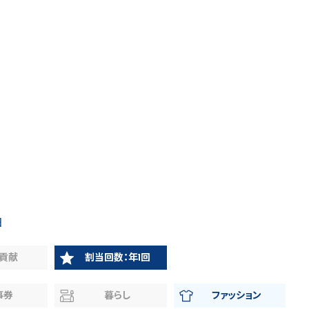
日
貢献
割当回数：年1回
事券
暮らし
ファッション