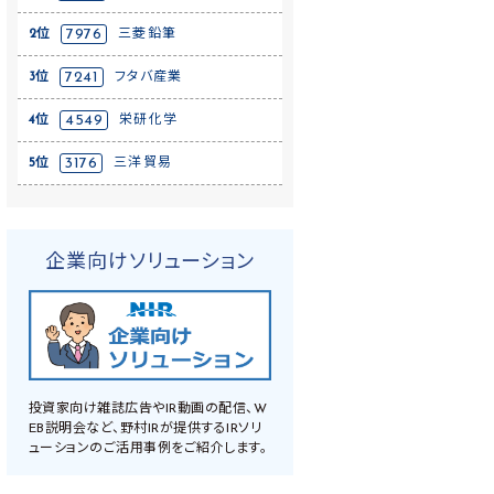
2位
7976
三菱鉛筆
3位
7241
フタバ産業
4位
4549
栄研化学
5位
3176
三洋貿易
企業向けソリューション
投資家向け雑誌広告やIR動画の配信、W
EB説明会など、野村IRが提供するIRソリ
ューションのご活用事例をご紹介します。