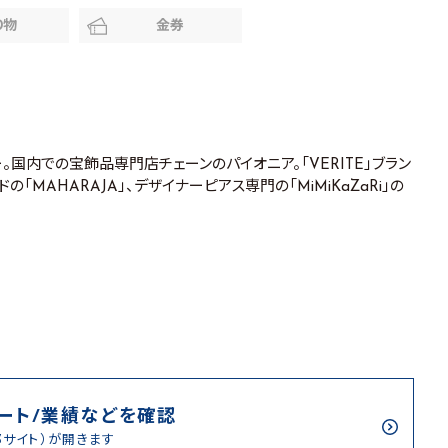
り物
金券
ー。国内での宝飾品専門店チェーンのパイオニア。「VERITE」ブラン
「MAHARAJA」、デザイナーピアス専門の「MiMiKaZaRi」の
/
ート/業績などを確認
部サイト）が開きます