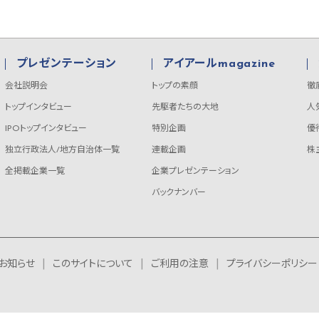
プレゼンテーション
アイアールmagazine
会社説明会
トップの素顔
徹
トップインタビュー
先駆者たちの大地
人
IPOトップインタビュー
特別企画
優
独立行政法人/地方自治体一覧
連載企画
株
全掲載企業一覧
企業プレゼンテーション
バックナンバー
お知らせ
このサイトについて
ご利用の注意
プライバシーポリシー