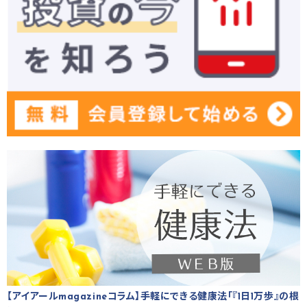
【アイアールmagazineコラム】手軽にできる健康法「『1日1万歩』の根