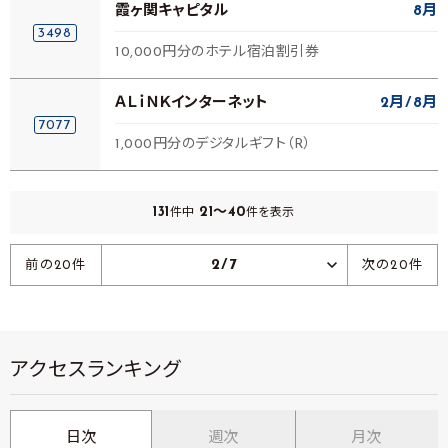
霞ヶ関キャピタル
8月
3498
10,000円分のホテル宿泊割引券
ＡＬｉＮＫインターネット
2月
8月
7077
1,000円分のデジタルギフト（R）
131
21～40
件中
件を表示
2/7
前の20件
次の20件
アクセスランキング
日次
週次
月次