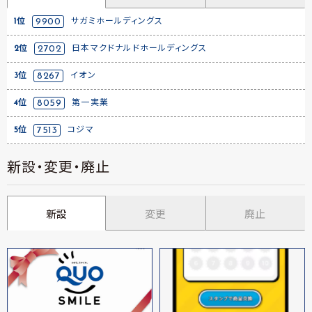
1位
9900
サガミホールディングス
2位
2702
日本マクドナルドホールディングス
3位
8267
イオン
4位
8059
第一実業
5位
7513
コジマ
新設・変更・廃止
新設
変更
廃止