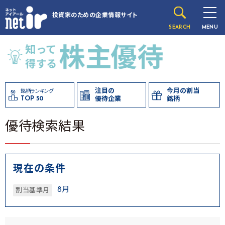
投資家のための
企業情報サイト
SEARCH
MENU
注目の
今月の割当
銘柄ランキング
TOP 50
優待企業
銘柄
優待検索結果
現在の条件
8月
割当基準月