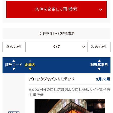
再検索
条件を変更して
131
21～40
件中
件を表示
2/7
前の20件
次の20件
▲
▲
▲
証券コード
企業名
割当基準月
▼
▼
▼
バロックジャパンリミテッド
2月
8月
2,000円分の自社店舗および自社通販サイト電子株
主優待券