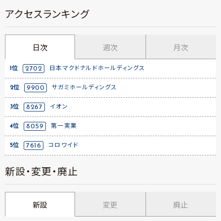
アクセスランキング
日次
週次
月次
1位
2702
日本マクドナルドホールディングス
2位
9900
サガミホールディングス
3位
8267
イオン
4位
8059
第一実業
5位
7616
コロワイド
新設・変更・廃止
新設
変更
廃止