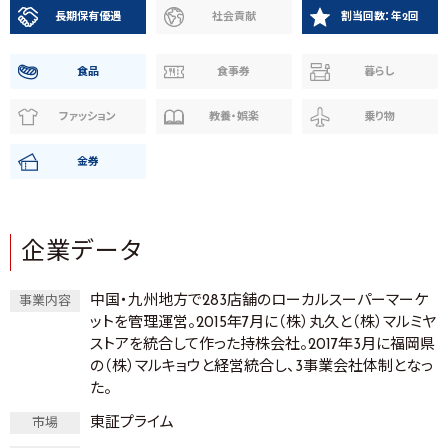
長期保有優遇
社会貢献
割当回数：年2回
食品
食事券
暮らし
ファッション
教養・娯楽
乗り物
金券
企業データ
中国・九州地方で283店舗のローカルスーパーマーケ
事業内容
ットを管理運営。2015年7月に（株）丸久と（株）マルミヤ
ストアを統合して作った持株会社。2017年3月に福岡県
の（株）マルキョウと経営統合し、3事業会社体制となっ
た。
東証プライム
市場