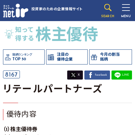
投資家のための
企業情報サイト
SEARCH
MENU
注目の
今月の割当
銘柄ランキング
TOP 50
優待企業
銘柄
8167
X
facebook
LINE
リテールパートナーズ
優待内容
（1）株主優待券