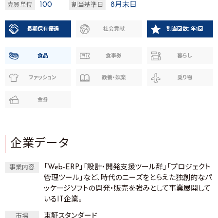
100
8月末日
売買単位
割当基準日
長期保有優遇
社会貢献
割当回数：年1回
食品
食事券
暮らし
ファッション
教養・娯楽
乗り物
金券
企業データ
「Web-ERP」「設計・開発支援ツール群」「プロジェクト
事業内容
管理ツール」など、時代のニーズをとらえた独創的なパ
ッケージソフトの開発・販売を強みとして事業展開して
いるIT企業。
東証スタンダード
市場