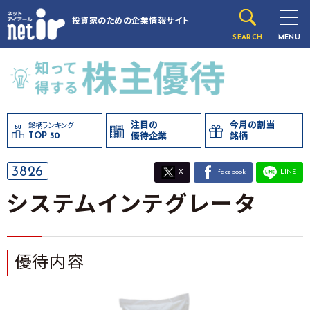
投資家のための
企業情報サイト
SEARCH
MENU
注目の
今月の割当
銘柄ランキング
TOP 50
優待企業
銘柄
3826
X
facebook
LINE
システムインテグレータ
優待内容