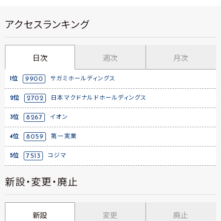
アクセスランキング
日次
週次
月次
1位
9900
サガミホールディングス
2位
2702
日本マクドナルドホールディングス
3位
8267
イオン
4位
8059
第一実業
5位
7513
コジマ
新設・変更・廃止
新設
変更
廃止