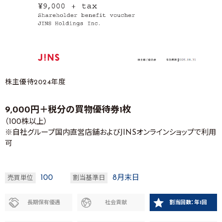
株主優待2024年度
9,000円＋税分の買物優待券1枚
（100株以上）
※自社グループ国内直営店舗およびJINSオンラインショップで利用
可
100
8月末日
売買単位
割当基準日
長期保有優遇
社会貢献
割当回数：年1回