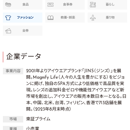
食品
食事券
暮らし
ファッション
教養・娯楽
乗り物
金券
企業データ
2001年よりアイウエアブランド「JINS（ジンズ）」を展
事業内容
開。Magnify Life（人々の人生を豊かにする）をビジョ
ンに掲げ、独自のSPA方式により低価格で高品質を実
現。レンズの追加料金ゼロや機能性アイウエアなど新
市場を創出し、アイウエアの販売本数日本一となる。日
本、中国、北米、台湾、フィリピン、香港で713店舗を展
開。（2023年8月末時点）
東証プライム
市場
小売業
業種