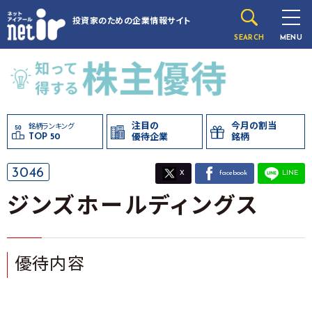
投資家のための
企業情報サイト
SEARCH
MENU
注目の
今月の割当
銘柄ランキング
TOP 50
優待企業
銘柄
3046
X
facebook
LINE
ジンズホールディングス
優待内容