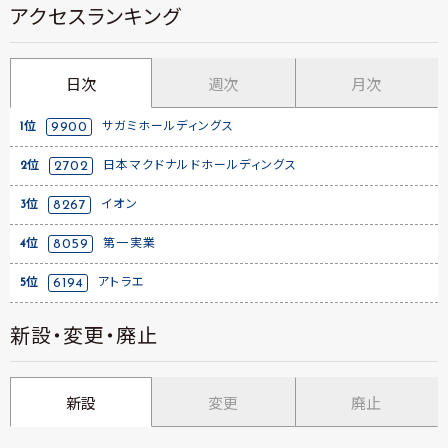
アクセスランキング
日次
週次
月次
1位
9900
サガミホールディングス
2位
2702
日本マクドナルドホールディングス
3位
8267
イオン
4位
8059
第一実業
5位
6194
アトラエ
新設・変更・廃止
新設
変更
廃止