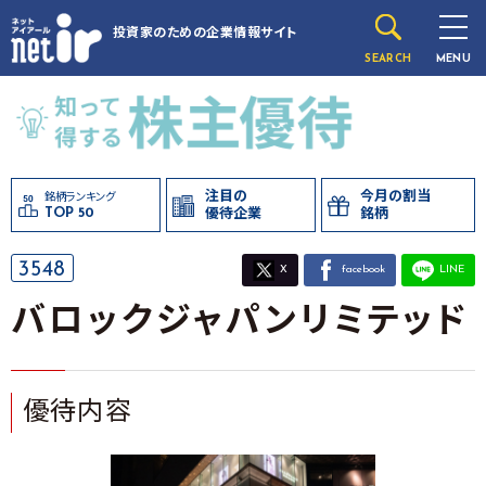
投資家のための
企業情報サイト
SEARCH
MENU
注目の
今月の割当
銘柄ランキング
TOP 50
優待企業
銘柄
3548
X
facebook
LINE
バロックジャパンリミテッド
優待内容