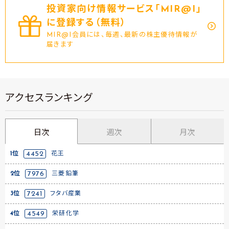
投資家向け情報サービス｢MIR@I｣
に登録する（無料）
MIR@I会員には、毎週、最新の株主優待情報が
届きます
アクセスランキング
日次
週次
月次
1位
4452
花王
2位
7976
三菱鉛筆
3位
7241
フタバ産業
4位
4549
栄研化学