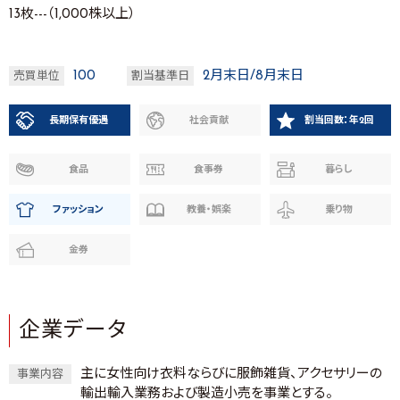
13枚---（1,000株以上）
100
2月末日/8月末日
売買単位
割当基準日
長期保有優遇
社会貢献
割当回数：年2回
食品
食事券
暮らし
ファッション
教養・娯楽
乗り物
金券
企業データ
主に女性向け衣料ならびに服飾雑貨、アクセサリーの
事業内容
輸出輸入業務および製造小売を事業とする。