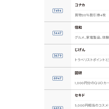
コナカ
7494
買物20％割引券4枚
信和
3447
グルメ、家電製品、体験
じげん
3679
トラベリストポイントと
図研
6947
1,000円分のQUOカ
セキド
5,000円相当のコスメ
9878