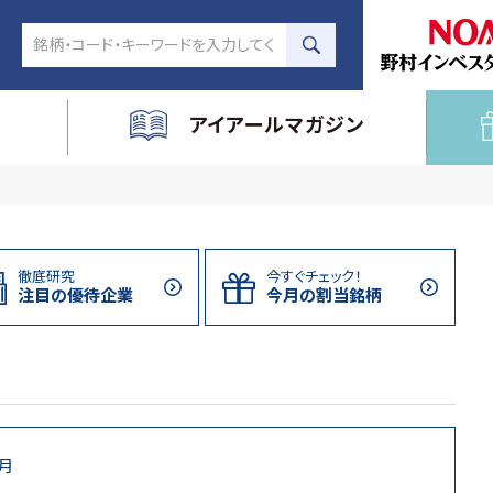
アイアールマガジン
徹底研究
今すぐチェック！
注目の
優待企業
今月の割当
銘柄
9月