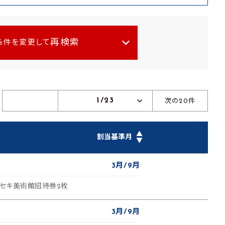
再検索
条件を変更して
1/23
次の20件
▲
割当基準月
▼
3月
9月
/セキ美術館招待券2枚
3月
9月