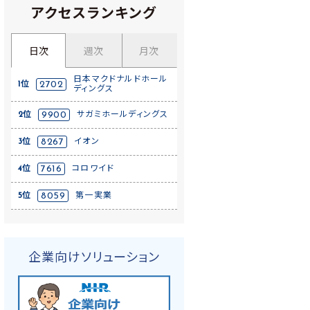
アクセスランキング
日次
週次
月次
日本マクドナルドホール
1位
2702
ディングス
2位
9900
サガミホールディングス
3位
8267
イオン
4位
7616
コロワイド
5位
8059
第一実業
企業向けソリューション