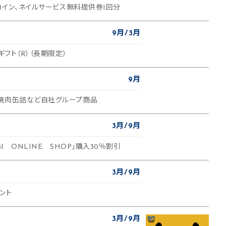
トコイン、ネイルサービス無料提供券1回分
9月
3月
ギフト（R）（長期限定）
9月
焼肉缶詰など自社グループ商品
3月
9月
GI ONLINE SHOP」購入30％割引
3月
9月
ント
3月
9月