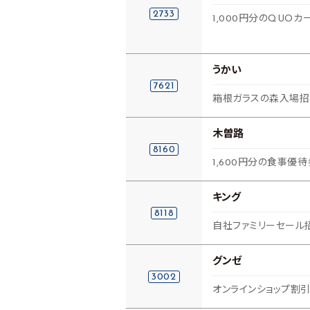
2733
1,000円分のQUOカ
うかい
7621
箱根ガラスの森入場招
木曽路
8160
1,600円分の食事優待
キング
8118
自社ファミリーセール
グンゼ
3002
オンラインショップ割引