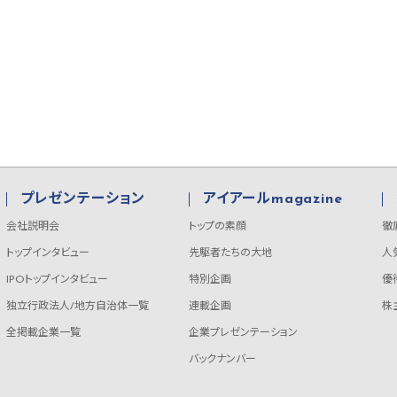
プレゼンテーション
アイアールmagazine
会社説明会
トップの素顔
徹
トップインタビュー
先駆者たちの大地
人
IPOトップインタビュー
特別企画
優
独立行政法人/地方自治体一覧
連載企画
株
全掲載企業一覧
企業プレゼンテーション
バックナンバー