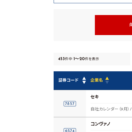
453
1～20
件中
件を表示
▲
▲
証券コード
企業名
▼
▼
セキ
7857
自社カレンダー（9月）
コンヴァノ
6574