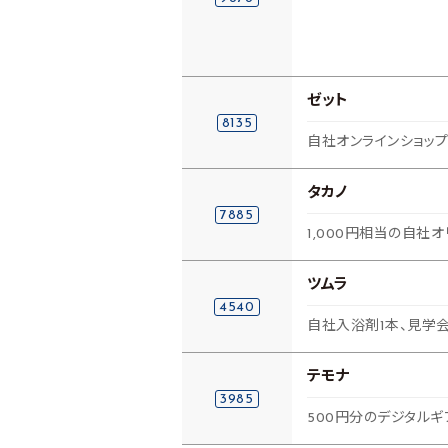
ゼット
8135
自社オンラインショッ
タカノ
7885
1,000円相当の自社
ツムラ
4540
自社入浴剤1本、見学会
テモナ
3985
500円分のデジタルギ