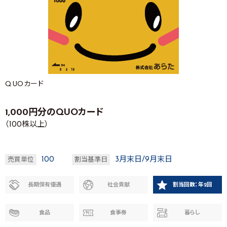
QUOカード
1,000円分のQUOカード
（100株以上）
100
3月末日/9月末日
売買単位
割当基準日
長期保有優遇
社会貢献
割当回数：年2回
食品
食事券
暮らし