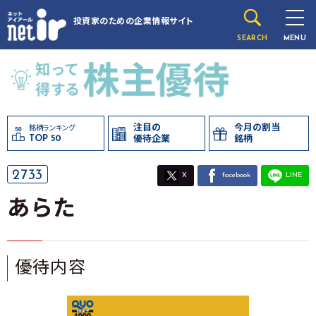
投資家のための
企業情報サイト
SEARCH
MENU
注目の
今月の割当
銘柄ランキング
TOP 50
優待企業
銘柄
2733
X
facebook
LINE
あらた
優待内容