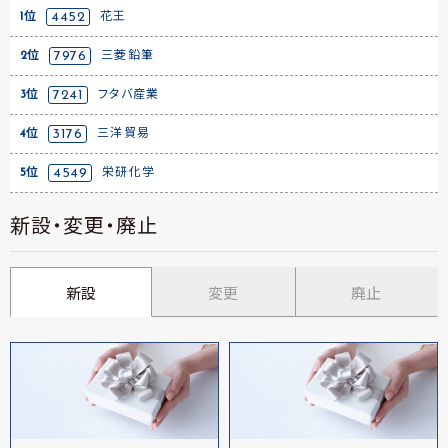
1位
4452
花王
2位
7976
三菱鉛筆
3位
7241
フタバ産業
4位
3176
三洋貿易
5位
4549
栄研化学
新設・変更・廃止
新設
変更
廃止