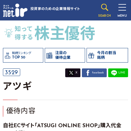
投資家のための
企業情報サイト
SEARCH
MENU
注目の
今月の割当
銘柄ランキング
TOP 50
優待企業
銘柄
3529
X
facebook
LINE
アツギ
優待内容
自社ECサイト「ATSUGI ONLINE SHOP」購入代金