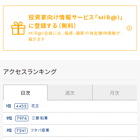
投資家向け情報サービス｢MIR@I｣
に登録する（無料）
MIR@I会員には、毎週、最新の株主優待情報が
届きます
アクセスランキング
日次
週次
月次
1位
4452
花王
2位
7976
三菱鉛筆
3位
7241
フタバ産業