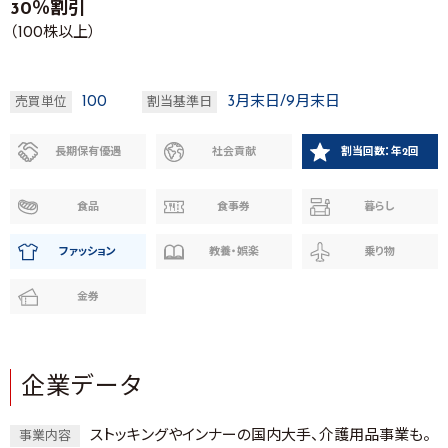
30％割引
（100株以上）
100
3月末日/9月末日
売買単位
割当基準日
長期保有優遇
社会貢献
割当回数：年2回
食品
食事券
暮らし
ファッション
教養・娯楽
乗り物
金券
企業データ
ストッキングやインナーの国内大手、介護用品事業も。
事業内容