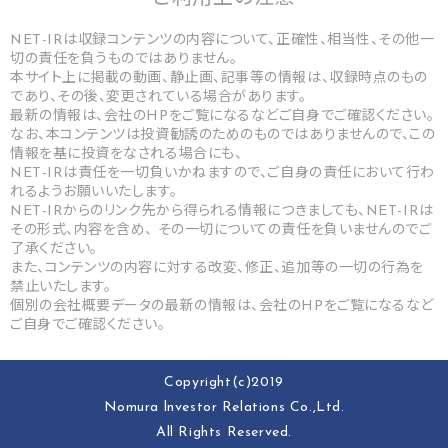
NET-IRは収録コンテンツの内容について、正確性、相当性、その他一
切の責任を負うものではありません。
本サイト上に掲載の動画、静止画、記事等の情報は、収録時点のもの
であり、その後、変更されている場合があります。
最新の情報は、会社のHPをご覧になるなどご自身でご確認ください。
なお、本コンテンツは投資勧誘のためのものではありませんので、この
情報を基に投資をなされる場合にも、
NET-IRは責任を一切負いかねますので、ご自身の責任において行わ
れるようお願いいたします。
NET-IRからのリンク先から得られる情報につきましても、NET-IRは
その形式、内容を含め、 その一切についての責任を負いませんのでご
了承ください。
また、コンテンツの内容に対する改変、修正、追加等の一切の行為を
禁止いたします。
個別の会社概要データの最新の情報は、会社のHPをご覧になるなど
ご自身でご確認ください。
Copyright(c)2019
Nomura lnvestor Relations Co.,Ltd.
All Rights Reserved.