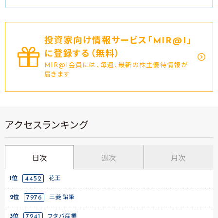
投資家向け情報サービス｢MIR@I｣
に登録する（無料）
MIR@I会員には、毎週、最新の株主優待情報が
届きます
アクセスランキング
日次
週次
月次
1位
4452
花王
2位
7976
三菱鉛筆
3位
7241
フタバ産業