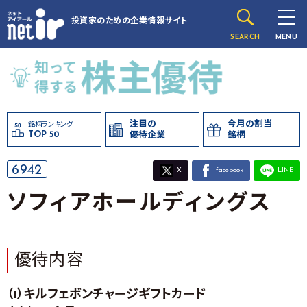
投資家のための
企業情報サイト
SEARCH
MENU
注目の
今月の割当
銘柄ランキング
TOP 50
優待企業
銘柄
6942
X
facebook
LINE
ソフィアホールディングス
優待内容
（1）キルフェボンチャージギフトカード