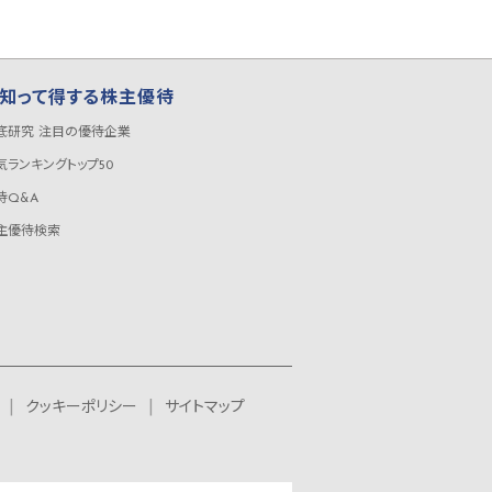
知って得する株主優待
底研究 注目の優待企業
気ランキングトップ50
待Q&A
主優待検索
クッキーポリシー
サイトマップ