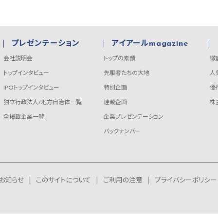
プレゼンテーション
アイアールmagazine
会社説明会
トップの素顔
徹
トップインタビュー
先駆者たちの大地
人
IPOトップインタビュー
特別企画
優
独立行政法人/地方自治体一覧
連載企画
株
全掲載企業一覧
企業プレゼンテーション
バックナンバー
お知らせ
このサイトについて
ご利用の注意
プライバシーポリシー