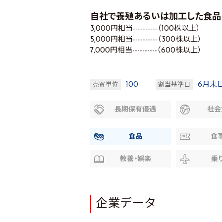
自社で養殖あるいは加工した食品
3,000円相当----------（100株以上）
5,000円相当----------（300株以上）
7,000円相当----------（600株以上）
100
6月末
売買単位
割当基準日
長期保有優遇
社会
食品
食
教養・娯楽
乗
企業データ