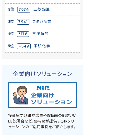
2位
7976
三菱鉛筆
3位
7241
フタバ産業
4位
3176
三洋貿易
5位
4549
栄研化学
企業向けソリューション
投資家向け雑誌広告やIR動画の配信、W
EB説明会など、野村IRが提供するIRソリ
ューションのご活用事例をご紹介します。