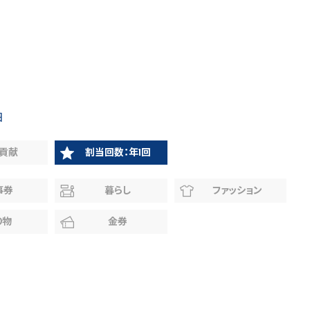
日
貢献
割当回数：年1回
事券
暮らし
ファッション
り物
金券