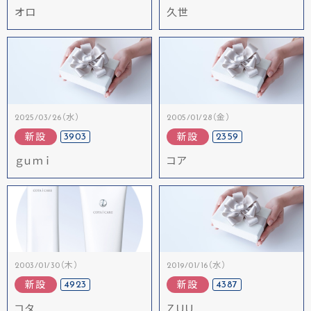
オロ
久世
2025/03/26（水）
2005/01/28（金）
3903
2359
新設
新設
ｇｕｍｉ
コア
2003/01/30（木）
2019/01/16（水）
4923
4387
新設
新設
コタ
ＺＵＵ