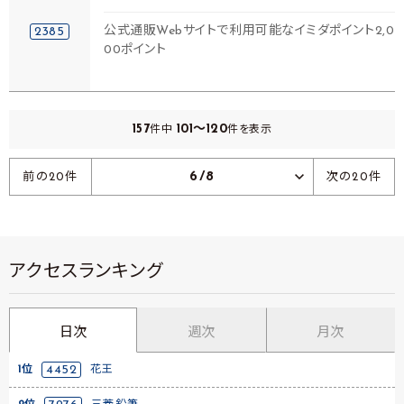
公式通販Webサイトで利用可能なイミダポイント2,0
2385
00ポイント
157
101～120
件中
件を表示
6/8
前の20件
次の20件
アクセスランキング
日次
週次
月次
1位
4452
花王