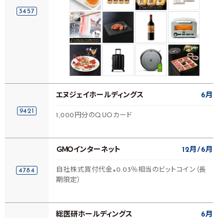
3457
エヌジェイホールディングス
6月
9421
1,000円分のQUOカード
ＧＭＯインターネット
12月
6月
自社株式買付代金×0.03％相当のビットコイン（長
4784
期限定）
総医研ホールディングス
6月