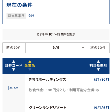
現在の条件
6月
割当基準月
157
101～120
件中
件を表示
6/8
前の20件
次の20件
▲
▲
▲
証券コード
企業名
割当基準月
▼
▼
▼
きちりホールディングス
6月
12月
3082
飲食代金1,500円分として利用可能な金券1枚
グリーンランドリゾート
12月
6月