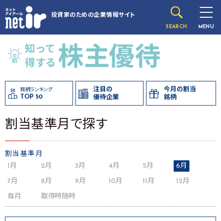
投資家のための
企業情報サイト
SEARCH
MENU
注目の
今月の割当
銘柄ランキング
TOP 50
優待企業
銘柄
割当基準月で探す
割当基準月
1月
2月
3月
4月
5月
6月
7月
8月
9月
10月
11月
12月
毎月
取得時随時