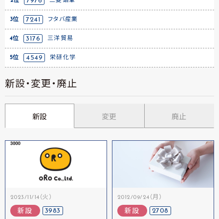
2位
7976
三菱鉛筆
3位
7241
フタバ産業
4位
3176
三洋貿易
5位
4549
栄研化学
新設・変更・廃止
新設
変更
廃止
2023/11/14（火）
2012/09/24（月）
3983
2708
新設
新設