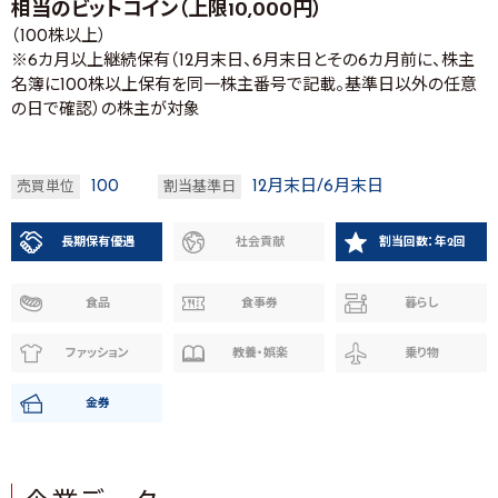
相当のビットコイン（上限10,000円）
（100株以上）
※6カ月以上継続保有（12月末日、6月末日とその6カ月前に、株主
名簿に100株以上保有を同一株主番号で記載。基準日以外の任意
の日で確認）の株主が対象
100
12月末日/6月末日
売買単位
割当基準日
長期保有優遇
社会貢献
割当回数：年2回
食品
食事券
暮らし
ファッション
教養・娯楽
乗り物
金券