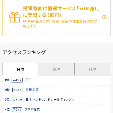
投資家向け情報サービス｢MIR@I｣
に登録する（無料）
MIR@I会員には、毎週、最新の株主優待情報が
届きます
アクセスランキング
日次
週次
月次
1位
4452
花王
2位
7976
三菱鉛筆
3位
2702
日本マクドナルドホールディングス
4位
7241
フタバ産業