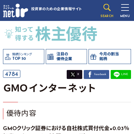
投資家のための
企業情報サイト
SEARCH
MENU
注目の
今月の割当
銘柄ランキング
TOP 50
優待企業
銘柄
4784
X
facebook
LINE
ＧＭＯインターネット
優待内容
GMOクリック証券における自社株式買付代金×0.03％