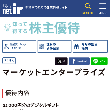
投資家のための
企業情報サイト
SEARCH
MENU
注目の
今月の割当
銘柄ランキング
TOP 50
優待企業
銘柄
3135
X
facebook
LINE
マーケットエンタープライズ
優待内容
25,000円分のデジタルギフト