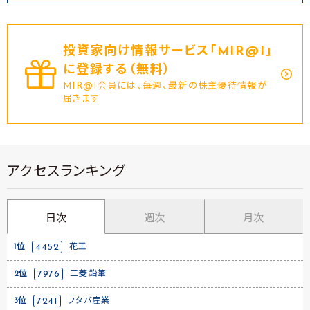
投資家向け情報サービス｢MIR@I｣
に登録する（無料）
MIR@I会員には、毎週、最新の株主優待情報が
届きます
アクセスランキング
日次
週次
月次
1位
4452
花王
2位
7976
三菱鉛筆
3位
7241
フタバ産業