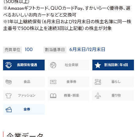
（500株以上）
※Amazonギフトカード、QUOカードPay、すかいらーく優待券、選
べるおいしいお肉カードなどと交換可
※1年以上継続保有（6月末日および12月末日の株主名簿に同一株
主番号で500株以上を連続3回以上記載）の株主が対象
100
6月末日/12月末日
売買単位
割当基準日
長期保有優遇
社会貢献
割当回数：年2回
食品
食事券
暮らし
ファッション
教養・娯楽
乗り物
金券