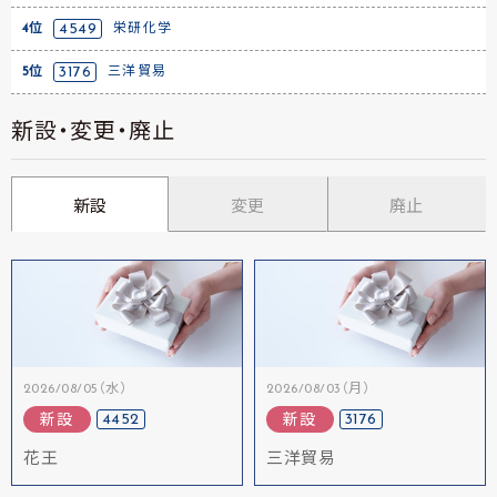
4位
4549
栄研化学
5位
3176
三洋貿易
新設・変更・廃止
新設
変更
廃止
2026/08/05（水）
2026/08/03（月）
4452
3176
新設
新設
花王
三洋貿易