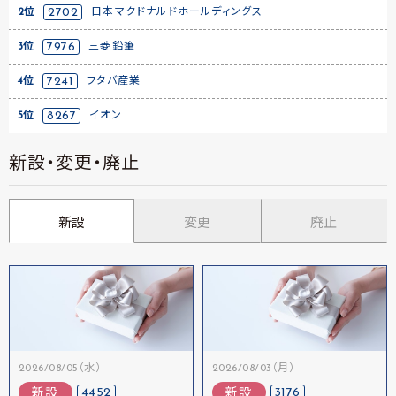
2位
2702
日本マクドナルドホールディングス
3位
7976
三菱鉛筆
4位
7241
フタバ産業
5位
8267
イオン
新設・変更・廃止
新設
変更
廃止
2026/08/05（水）
2026/08/03（月）
4452
3176
新設
新設