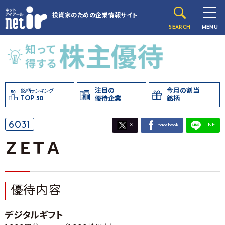
投資家のための
企業情報サイト
SEARCH
MENU
注目の
今月の割当
銘柄ランキング
TOP 50
優待企業
銘柄
6031
X
facebook
LINE
ＺＥＴＡ
優待内容
デジタルギフト