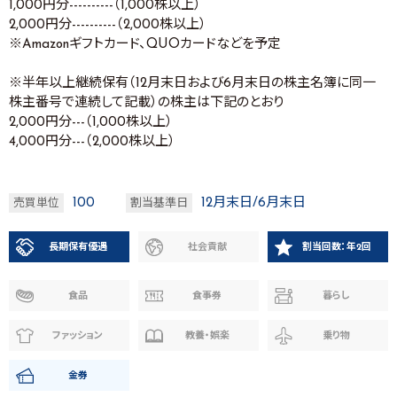
1,000円分----------（1,000株以上）
2,000円分----------（2,000株以上）
※Amazonギフトカード、QUOカードなどを予定
※半年以上継続保有（12月末日および6月末日の株主名簿に同一
株主番号で連続して記載）の株主は下記のとおり
2,000円分---（1,000株以上）
4,000円分---（2,000株以上）
100
12月末日/6月末日
売買単位
割当基準日
長期保有優遇
社会貢献
割当回数：年2回
食品
食事券
暮らし
ファッション
教養・娯楽
乗り物
金券