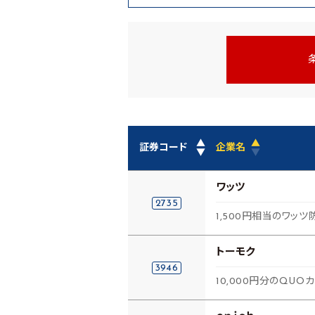
▲
▲
証券コード
企業名
▼
▼
ワッツ
2735
1,500円相当のワッ
トーモク
3946
10,000円分のQUO