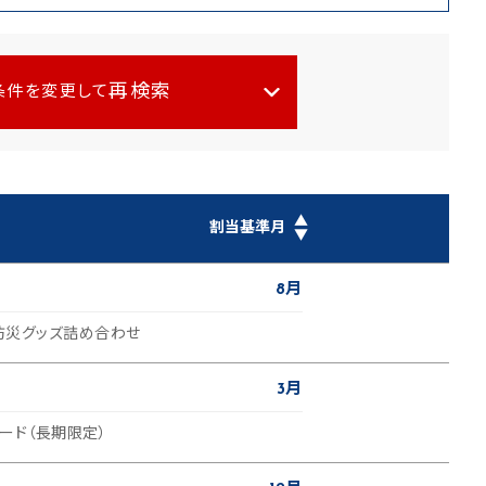
再検索
条件を変更して
▲
割当基準月
▼
8月
ツ防災グッズ詰め合わせ
3月
カード（長期限定）