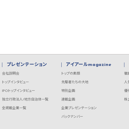
プレゼンテーション
アイアールmagazine
会社説明会
トップの素顔
徹
トップインタビュー
先駆者たちの大地
人
IPOトップインタビュー
特別企画
優
独立行政法人/地方自治体一覧
連載企画
株
全掲載企業一覧
企業プレゼンテーション
バックナンバー