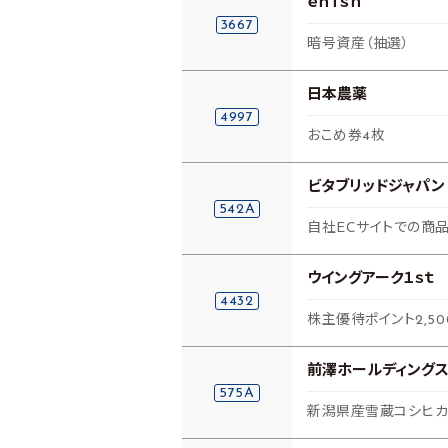
ｅｎｉｓｈ
3667
暗号資産（抽選）
日本農薬
4997
おこめ券4枚
ビタブリッドジャパン
542A
自社ECサイトでの商品
ウイングアーク１ｓｔ
4432
株主優待ポイント2,50
前澤ホールディング
575A
新潟県産雪蔵コシヒカリ