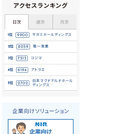
アクセスランキング
日次
週次
月次
1位
9900
サガミホールディングス
2位
8059
第一実業
3位
7513
コジマ
4位
6194
アトラエ
日本マクドナルドホール
5位
2702
ディングス
企業向けソリューション