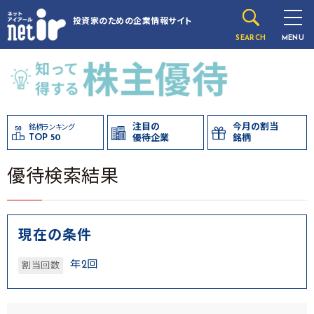
投資家のための
企業情報サイト
SEARCH
MENU
注目の
今月の割当
銘柄ランキング
TOP 50
優待企業
銘柄
優待検索結果
現在の条件
年2回
割当回数