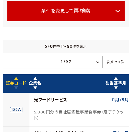
再検索
条件を変更して
540
1～20
件中
件を表示
1/27
次の20件
▲
▲
▲
証券コード
企業名
割当基準月
▼
▼
▼
光フードサービス
11月
5月
138A
5,000円分の自社居酒屋事業食事券（電子チケッ
ト）