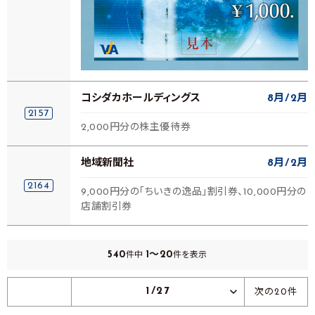
コシダカホールディングス
8月
2月
2157
2,000円分の株主優待券
地域新聞社
8月
2月
2164
9,000円分の「ちいきの逸品」割引券、10,000円分の
店舗割引券
540
1～20
件中
件を表示
1/27
次の20件