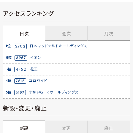
アクセスランキング
日次
週次
月次
1位
2702
日本マクドナルドホールディングス
2位
8267
イオン
3位
4452
花王
4位
7616
コロワイド
5位
3197
すかいらーくホールディングス
新設・変更・廃止
新設
変更
廃止