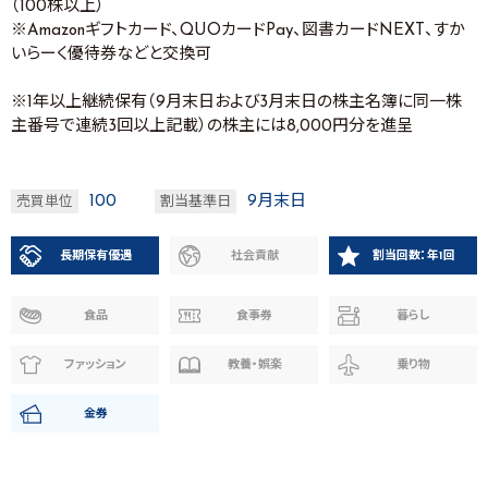
（100株以上）
※Amazonギフトカード、QUOカードPay、図書カードNEXT、すか
いらーく優待券などと交換可
※1年以上継続保有（9月末日および3月末日の株主名簿に同一株
主番号で連続3回以上記載）の株主には8,000円分を進呈
100
9月末日
売買単位
割当基準日
長期保有優遇
社会貢献
割当回数：年1回
食品
食事券
暮らし
ファッション
教養・娯楽
乗り物
金券