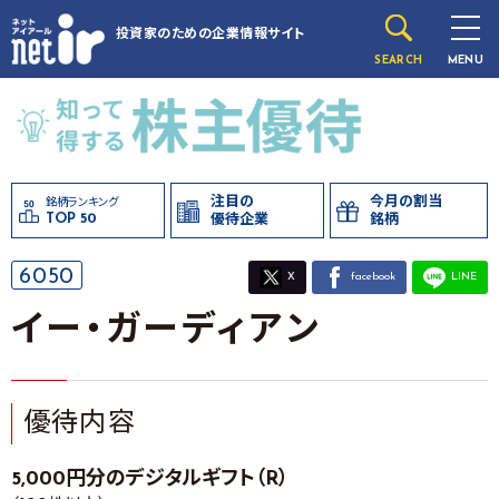
投資家のための
企業情報サイト
SEARCH
MENU
注目の
今月の割当
銘柄ランキング
TOP 50
優待企業
銘柄
6050
X
facebook
LINE
イー・ガーディアン
優待内容
5,000円分のデジタルギフト（R）