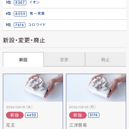
3位
8267
イオン
4位
8059
第一実業
5位
7616
コロワイド
新設・変更・廃止
新設
変更
廃止
2026/08/05（水）
2026/08/03（月）
4452
3176
新設
新設
花王
三洋貿易