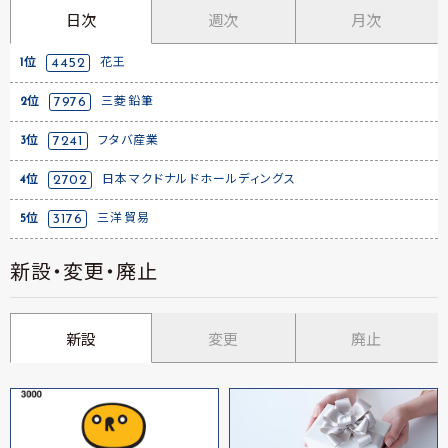
日次
週次
月次
1位
4452
花王
2位
7976
三菱鉛筆
3位
7241
フタバ産業
4位
2702
日本マクドナルドホールディングス
5位
3176
三洋貿易
新設・変更・廃止
新設
変更
廃止