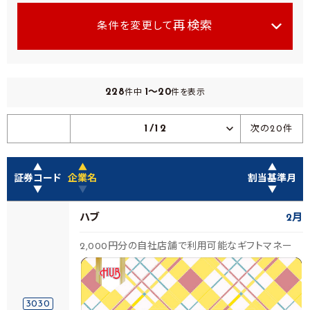
再検索
条件を変更して
228
1～20
件中
件を表示
1/12
次の20件
▲
▲
▲
証券コード
企業名
割当基準月
▼
▼
▼
ハブ
2月
2,000円分の自社店舗で利用可能なギフトマネー
3030