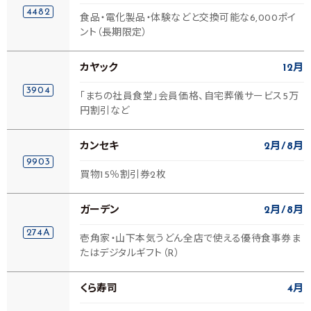
4482
食品・電化製品・体験などと交換可能な6,000ポイ
ント（長期限定）
カヤック
12月
3904
「まちの社員食堂」会員価格、自宅葬儀サービス5万
円割引など
カンセキ
2月
8月
9903
買物15％割引券2枚
ガーデン
2月
8月
274A
壱角家・山下本気うどん全店で使える優待食事券ま
たはデジタルギフト（R）
くら寿司
4月