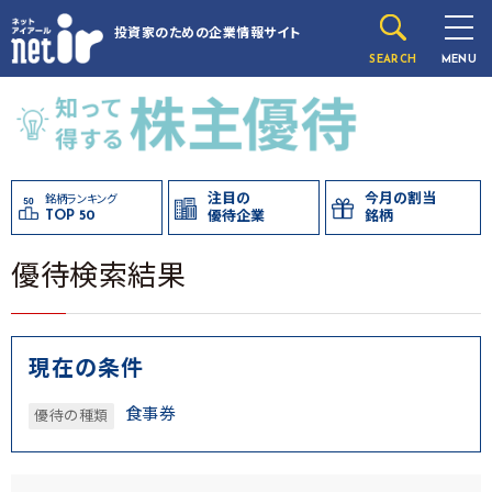
投資家のための
企業情報サイト
SEARCH
MENU
注目の
今月の割当
銘柄ランキング
TOP 50
優待企業
銘柄
優待検索結果
現在の条件
食事券
優待の種類