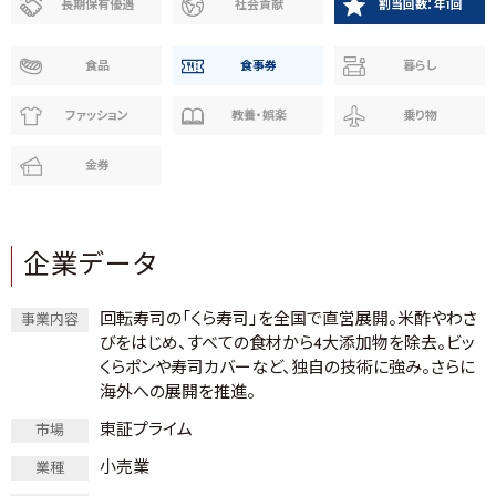
長期保有優遇
社会貢献
割当回数：年1回
食品
食事券
暮らし
ファッション
教養・娯楽
乗り物
金券
企業データ
回転寿司の「くら寿司」を全国で直営展開。米酢やわさ
事業内容
びをはじめ、すべての食材から4大添加物を除去。ビッ
くらポンや寿司カバーなど、独自の技術に強み。さらに
海外への展開を推進。
東証プライム
市場
小売業
業種