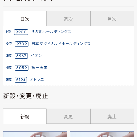
日次
週次
月次
1位
9900
サガミホールディングス
2位
2702
日本マクドナルドホールディングス
3位
8267
イオン
4位
8059
第一実業
5位
6194
アトラエ
新設・変更・廃止
新設
変更
廃止