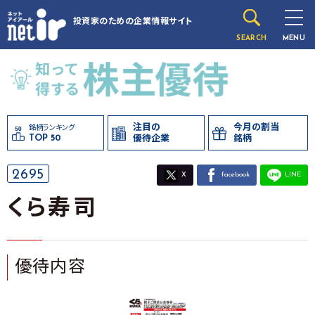
投資家のための
企業情報サイト
SEARCH
MENU
注目の
今月の割当
銘柄ランキング
TOP 50
優待企業
銘柄
2695
X
facebook
LINE
くら寿司
優待内容