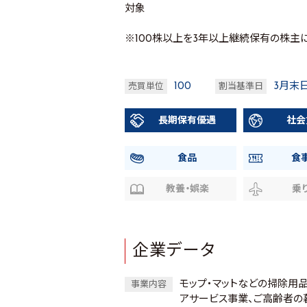
対象
※100株以上を3年以上継続保有の株主
100
3月末
売買単位
割当基準日
長期保有優遇
社会
食品
食
教養・娯楽
乗
企業データ
モップ・マットなどの掃除用
事業内容
アサービス事業、ご高齢者の