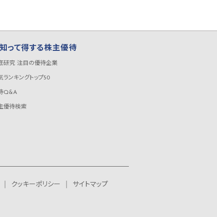
知って得する株主優待
底研究 注目の優待企業
気ランキングトップ50
待Q&A
主優待検索
クッキーポリシー
サイトマップ