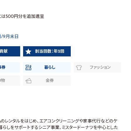
には500円分を追加進呈
日/9月末日
貢献
割当回数：年2回
事券
暮らし
ファッション
り物
金券
品のレンタルをはじめ、エアコンクリーニングや家事代行などのケ
暮らしをサポートするシニア事業、ミスタードーナツを中心とした