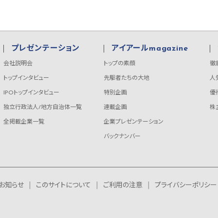
プレゼンテーション
アイアールmagazine
会社説明会
トップの素顔
徹
トップインタビュー
先駆者たちの大地
人
IPOトップインタビュー
特別企画
優
独立行政法人/地方自治体一覧
連載企画
株
全掲載企業一覧
企業プレゼンテーション
バックナンバー
お知らせ
このサイトについて
ご利用の注意
プライバシーポリシー