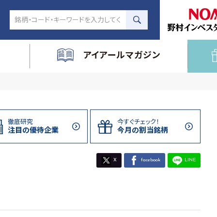
アイアールマガジン
徹底研究
今すぐチェック！
注目の
優待企業
今月の割当
銘柄
X
facebook
LINE