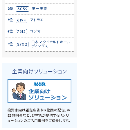
2位
8059
第一実業
3位
6194
アトラエ
4位
7513
コジマ
日本マクドナルドホール
5位
2702
ディングス
企業向けソリューション
投資家向け雑誌広告やIR動画の配信、W
EB説明会など、野村IRが提供するIRソリ
ューションのご活用事例をご紹介します。