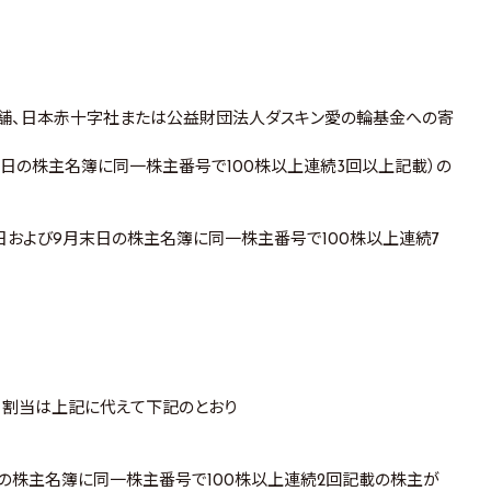
店舗、日本赤十字社または公益財団法人ダスキン愛の輪基金への寄
末日の株主名簿に同一株主番号で100株以上連続3回以上記載）の
末日および9月末日の株主名簿に同一株主番号で100株以上連続7
年9月割当は上記に代えて下記のとおり
末日の株主名簿に同一株主番号で100株以上連続2回記載の株主が