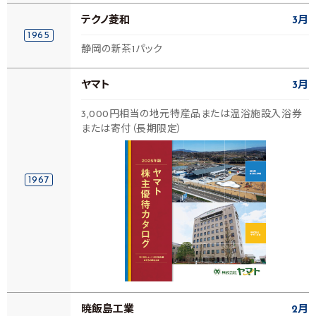
テクノ菱和
3月
1965
静岡の新茶1パック
ヤマト
3月
3,000円相当の地元特産品または温浴施設入浴券
または寄付（長期限定）
1967
暁飯島工業
2月