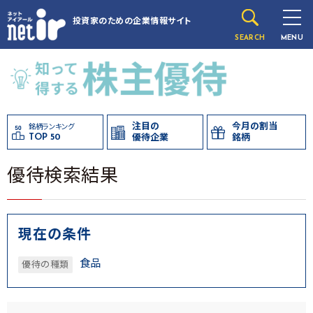
投資家のための
企業情報サイト
SEARCH
MENU
注目の
今月の割当
銘柄ランキング
TOP 50
優待企業
銘柄
優待検索結果
現在の条件
食品
優待の種類