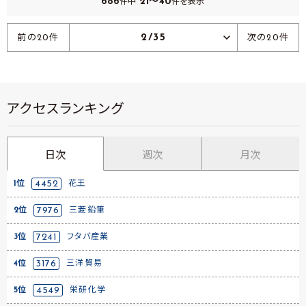
686
21～40
件中
件を表示
2/35
前の20件
次の20件
アクセスランキング
日次
週次
月次
1位
4452
花王
2位
7976
三菱鉛筆
3位
7241
フタバ産業
4位
3176
三洋貿易
5位
4549
栄研化学