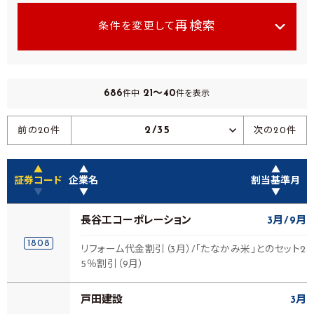
再検索
条件を変更して
686
21～40
件中
件を表示
2/35
前の20件
次の20件
▲
▲
▲
証券コード
企業名
割当基準月
▼
▼
▼
長谷工コーポレーション
3月
9月
1808
リフォーム代金割引（3月）/「たなかみ米」とのセット2
5％割引（9月）
戸田建設
3月