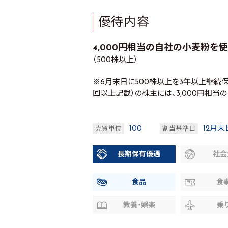
優待内容
4,000円相当の自社の小麦粉を使
（500株以上）
※6月末日に500株以上を3年以上継続
回以上記載）の株主には、3,000円相
100
12月末
売買単位
割当基準日
長期保有優遇
社会
食品
食
教養・娯楽
乗