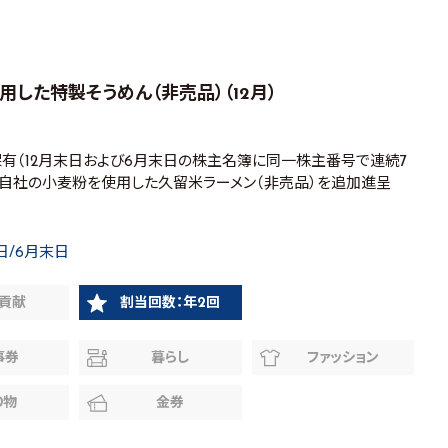
用した特製そうめん（非売品）（12月）
保有（12月末日および6月末日の株主名簿に同一株主番号で連続7
当の自社の小麦粉を使用した久留米ラーメン（非売品）を追加進呈
日/6月末日
貢献
割当回数：年2回
事券
暮らし
ファッション
り物
金券