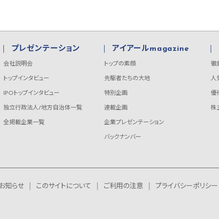
プレゼンテーション
アイアールmagazine
会社説明会
トップの素顔
徹
トップインタビュー
先駆者たちの大地
人
IPOトップインタビュー
特別企画
優
独立行政法人/地方自治体一覧
連載企画
株
全掲載企業一覧
企業プレゼンテーション
バックナンバー
お知らせ
このサイトについて
ご利用の注意
プライバシーポリシー