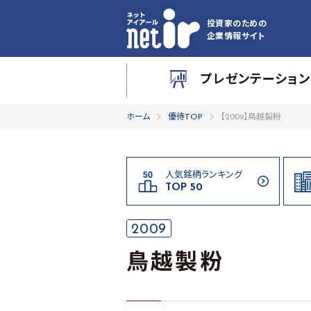
投資家のための
企業情報サイト
プレゼンテーション
ホーム
優待TOP
【2009】鳥越製粉
人気銘柄ランキング
TOP 50
2009
鳥越製粉