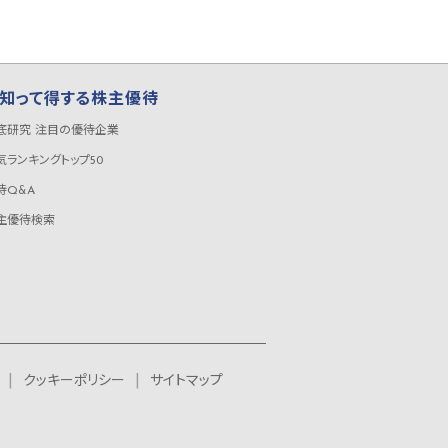
知って得する株主優待
底研究 注目の優待企業
気ランキングトップ50
待Q&A
主優待検索
クッキーポリシー
サイトマップ