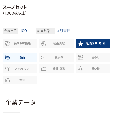
スープセット
（1,000株以上）
100
4月末日
売買単位
割当基準日
長期保有優遇
社会貢献
割当回数：年1回
食品
食事券
暮らし
ファッション
教養・娯楽
乗り物
金券
企業データ