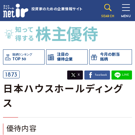
投資家のための
企業情報サイト
SEARCH
MENU
注目の
今月の割当
銘柄ランキング
TOP 50
優待企業
銘柄
1873
X
facebook
LINE
日本ハウスホールディング
ス
優待内容