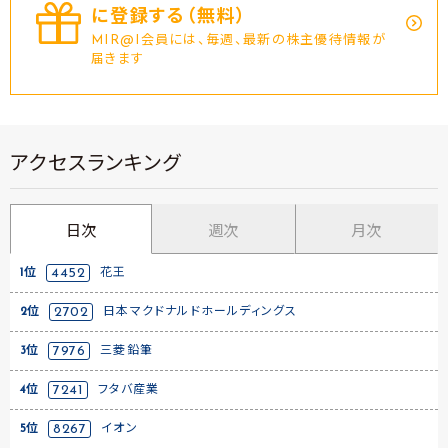
に登録する（無料）
MIR@I会員には、毎週、最新の株主優待情報が
届きます
アクセスランキング
日次
週次
月次
1位
4452
花王
2位
2702
日本マクドナルドホールディングス
3位
7976
三菱鉛筆
4位
7241
フタバ産業
5位
8267
イオン