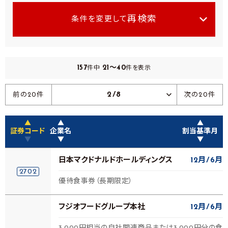
再検索
条件を変更して
157
21～40
件中
件を表示
2/8
前の20件
次の20件
▲
▲
▲
証券コード
企業名
割当基準月
▼
▼
▼
日本マクドナルドホールディングス
12月
6月
2702
優待食事券（長期限定）
フジオフードグループ本社
12月
6月