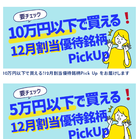
10万円以下で買える！12月割当優待銘柄Pick Up をお届けします