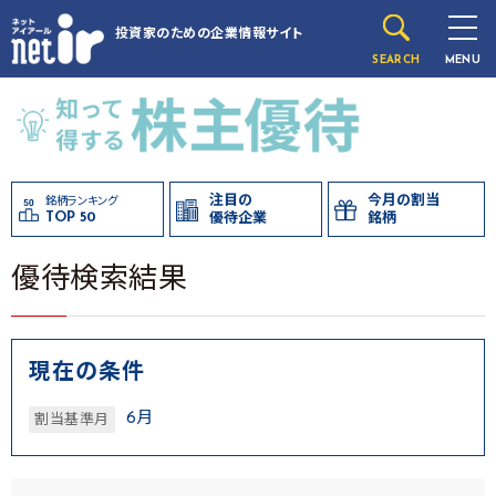
投資家のための
企業情報サイト
SEARCH
MENU
注目の
今月の割当
銘柄ランキング
TOP 50
優待企業
銘柄
優待検索結果
現在の条件
6月
割当基準月