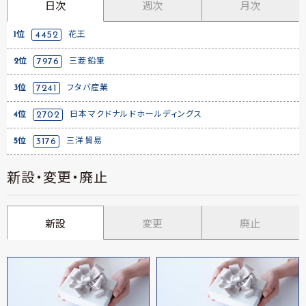
日次
週次
月次
1位
4452
花王
2位
7976
三菱鉛筆
3位
7241
フタバ産業
4位
2702
日本マクドナルドホールディングス
5位
3176
三洋貿易
新設・変更・廃止
新設
変更
廃止